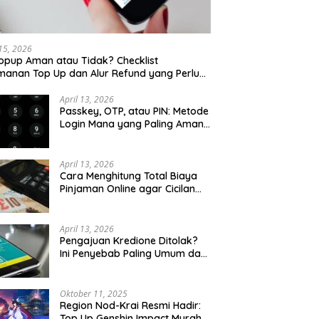
 15, 2026
opup Aman atau Tidak? Checklist
anan Top Up dan Alur Refund yang Perlu
u Cek
April 13, 2026
Passkey, OTP, atau PIN: Metode
Login Mana yang Paling Aman
untuk Akun Finansial?
April 13, 2026
Cara Menghitung Total Biaya
Pinjaman Online agar Cicilan
Tidak Menjebak
April 13, 2026
Pengajuan Kredione Ditolak?
Ini Penyebab Paling Umum dan
Cara Ajukan Ulang
Oktober 11, 2025
Region Nod-Krai Resmi Hadir:
Top Up Genshin Impact Murah