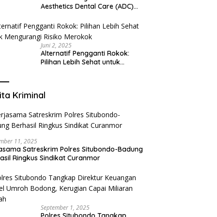
Aesthetics Dental Care (ADC)
Tangerang: Klinik Gigi Modern
yang Mengerti Kebutuhanmu
Juni 2, 2025
Alternatif Pengganti Rokok:
Pilihan Lebih Sehat untuk
Mengurangi Risiko Merokok
ita Kriminal
mber 11, 2025
asama Satreskrim Polres Situbondo-Badung
asil Ringkus Sindikat Curanmor
September 1, 2025
Polres Situbondo Tangkap