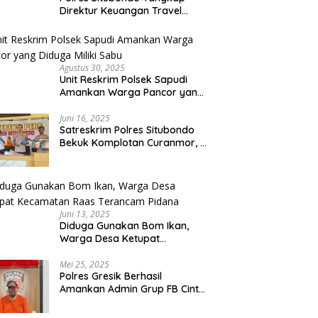
Direktur Keuangan Travel
Umroh Bodong, Kerugian
Capai Miliaran Rupiah
Agustus 30, 2025
Unit Reskrim Polsek Sapudi
Amankan Warga Pancor yang
Diduga Miliki Sabu
Juni 16, 2025
Satreskrim Polres Situbondo
Bekuk Komplotan Curanmor, 9
Tersangka Berhasil Diringkus
Juni 13, 2025
Diduga Gunakan Bom Ikan,
Warga Desa Ketupat
Kecamatan Raas Terancam
Pidana
Mei 25, 2025
Polres Gresik Berhasil
Amankan Admin Grup FB Cinta
Sedarah di Denpasar Bali