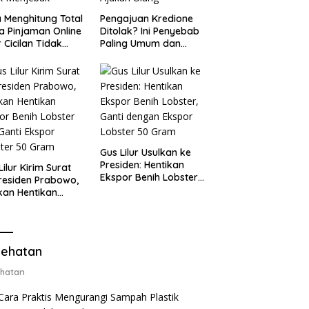
 Menghitung Total
Pengajuan Kredione
a Pinjaman Online
Ditolak? Ini Penyebab
 Cicilan Tidak
Paling Umum dan
jebak
Cara Ajukan Ulang
Gus Lilur Usulkan ke
Presiden: Hentikan
Lilur Kirim Surat
Ekspor Benih Lobster,
residen Prabowo,
Ganti dengan Ekspor
kan Hentikan
Lobster 50 Gram
or Benih Lobster
Ganti Ekspor
ter 50 Gram
ehatan
hatan