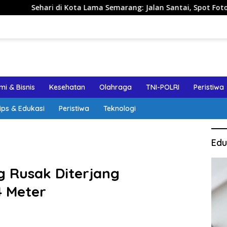
i Kota Lama Semarang: Jalan Santai, Spot Foto, dan Rekomenda
i & Bisnis
Kesehatan
Olahraga
TNI-POLRI
Peristiwa
ips & Edukasi
Peristiwa
Teknologi
Edu
 Rusak Diterjang
4 Meter