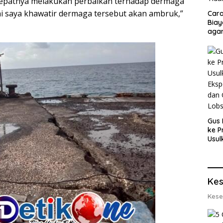
cepatnya melakukan perbaikan terhadap dermaga
ani saya khawatir dermaga tersebut akan ambruk,”
Cara
Biay
agar
Men
Gus 
ke P
Usul
Eksp
dan 
Lobs
Kes
Kese