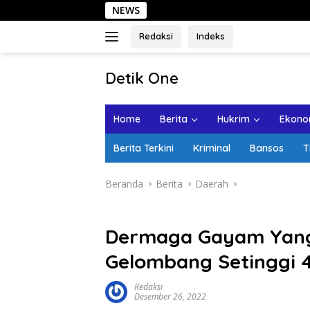
Langsung
NEWS
Sehari d
ke
konten
Redaksi
Indeks
tutup
Detik One
Tajam
Ungkap
Home
Berita
Hukrim
Ekonom
Fakta
Berita Terkini
Kriminal
Bansos
T
Beranda
Berita
Daerah
Dermaga Gayam Yang
Gelombang Setinggi 
Redaksi
Desember 26, 2022