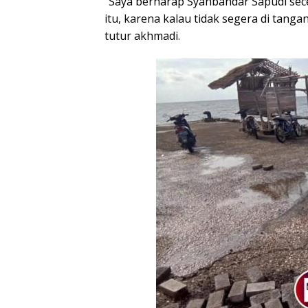
“Saya berharap Syahbandar Sapudi se
itu, karena kalau tidak segera di tang
tutur akhmadi.