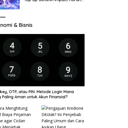
di VocaGame untuk Jelajah
Wilayah Baru
nomi & Bisnis
key, OTP, atau PIN: Metode Login Mana
 Paling Aman untuk Akun Finansial?