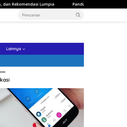
si Lumpia
Panduan Wisata Keluarga ke Kota Batu: Itiner
tutup
Lainnya
kasi