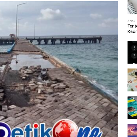
April
Tent
Keam
Kam