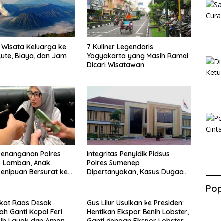
Wisata Keluarga ke
7 Kuliner Legendaris
ute, Biaya, dan Jam
Yogyakarta yang Masih Ramai
Dicari Wisatawan
Penanganan Polres
Integritas Penyidik Pidsus
 Lamban, Anak
Polres Sumenep
enipuan Bersurat ke
Dipertanyakan, Kasus Dugaan
lri
Penipuan Oknum LSM Tak
Pop
Kunjung Ada Kepastian
kat Raas Desak
Gus Lilur Usulkan ke Presiden:
ah Ganti Kapal Feri
Hentikan Ekspor Benih Lobster,
bih Layak dan Aman
Ganti dengan Ekspor Lobster