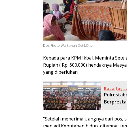
Doc.Fhoto Wartawan DetikOne
Kepada para KPM Ikbal, Meminta Sete
Rupiah ( Rp. 600.000) hendaknya Mas
yang diperlukan.
Baca Juga
Polrestab
Berpresta
“Setelah menerima Uangnya dari pos,
menjadi Kebutahan hidup, ditempat te