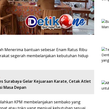
lah Menerima bantuan sebesar Enam Ratus Ribu
yarakat segerah membelanjakan kebutuhan hidup
:
es Surabaya Gelar Kejuaraan Karate, Cetak Atlet
si Masa Depan
 silahkan KPM membelanjakan sembako yang
mpat atau toko yang menjual kebutuhan sesuai