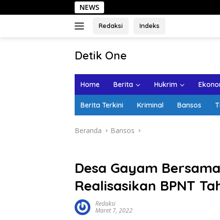
Langsung
NEWS
Sehari d
ke
konten
Redaksi
Indeks
tutup
Detik One
Tajam
Ungkap
Home
Berita
Hukrim
Ekonom
Fakta
Berita Terkini
Kriminal
Bansos
T
Beranda
Bansos
Desa Gayam Bersama
Realisasikan BPNT Tah
Redaksi
Maret 7, 2022