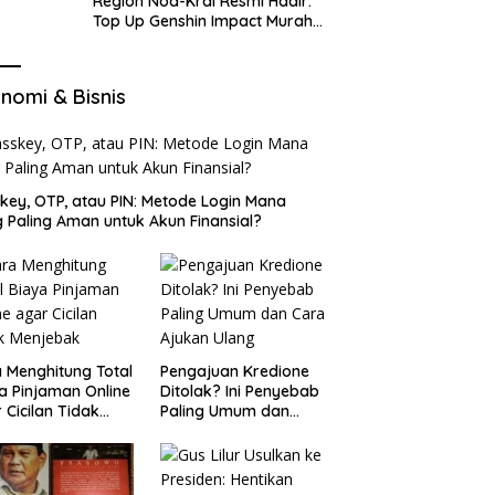
Region Nod-Krai Resmi Hadir:
Top Up Genshin Impact Murah
di VocaGame untuk Jelajah
Wilayah Baru
nomi & Bisnis
key, OTP, atau PIN: Metode Login Mana
 Paling Aman untuk Akun Finansial?
 Menghitung Total
Pengajuan Kredione
a Pinjaman Online
Ditolak? Ini Penyebab
 Cicilan Tidak
Paling Umum dan
jebak
Cara Ajukan Ulang