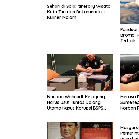
Sehari di Solo: Itinerary Wisata
Kota Tua dan Rekomendasi
Kuliner Malam
Panduan 
Bromo: R
Terbaik
Nanang Wahyudi: Kejagung
Merasa 
Harus Usut Tuntas Dalang
Sumenep
Utama Kasus Korupsi BSPS
Korban P
Sumenep
Mabes Po
Masyara
Pemerint
yang Le