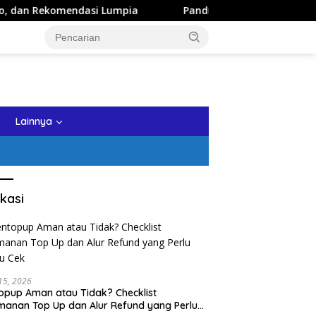
si Lumpia
Panduan Wisata Keluarga ke Kota Batu: Itiner
tutup
Lainnya
kasi
 15, 2026
opup Aman atau Tidak? Checklist
anan Top Up dan Alur Refund yang Perlu