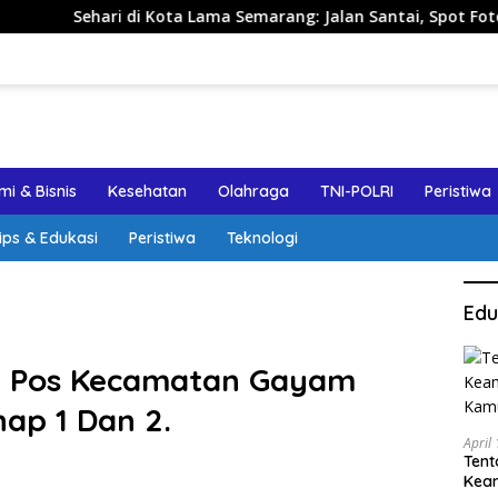
i Kota Lama Semarang: Jalan Santai, Spot Foto, dan Rekomenda
i & Bisnis
Kesehatan
Olahraga
TNI-POLRI
Peristiwa
ips & Edukasi
Peristiwa
Teknologi
Edu
 Pos Kecamatan Gayam
ap 1 Dan 2.
April
Tent
Keam