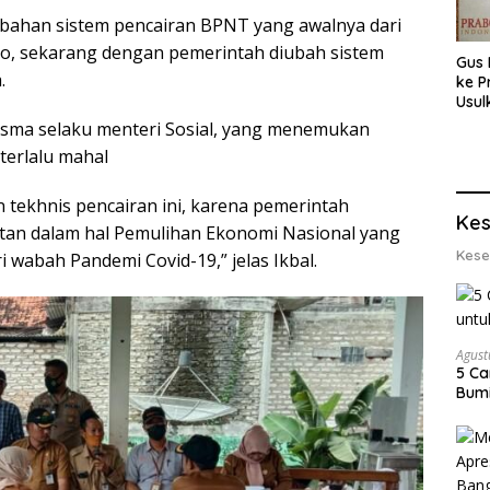
bahan sistem pencairan BPNT yang awalnya dari
, sekarang dengan pemerintah diubah sistem
Gus 
.
ke P
Usul
Eksp
Risma selaku menteri Sosial, yang menemukan
dan 
terlalu mahal
Lobs
n tekhnis pencairan ini, karena pemerintah
Kes
tan dalam hal Pemulihan Ekonomi Nasional yang
Kese
 wabah Pandemi Covid-19,” jelas Ikbal.
Agust
5 Ca
Bumi