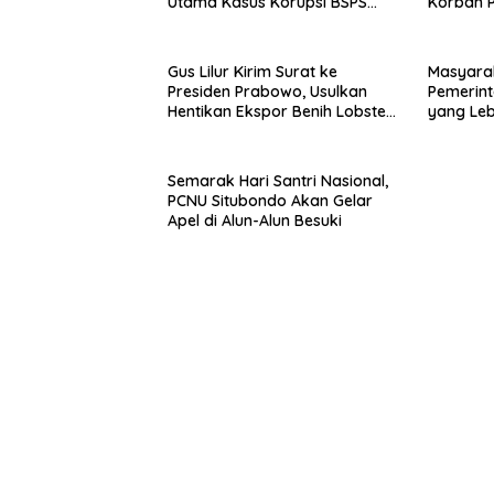
Utama Kasus Korupsi BSPS
Korban P
Sumenep
Mabes Po
Gus Lilur Kirim Surat ke
Masyara
Presiden Prabowo, Usulkan
Pemerint
Hentikan Ekspor Benih Lobster
yang Le
dan Ganti Ekspor Lobster 50
Gram
Semarak Hari Santri Nasional,
PCNU Situbondo Akan Gelar
Apel di Alun-Alun Besuki