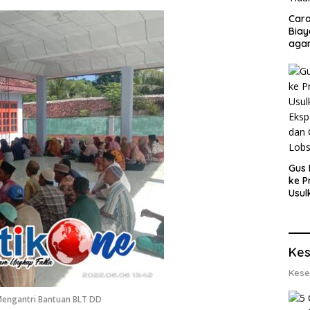
Cara
Biay
agar
Men
Gus 
ke P
Usul
Eksp
dan 
Lobs
Kes
Kese
Mengantri Bantuan BLT DD