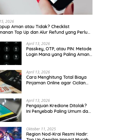
 15, 2026
opup Aman atau Tidak? Checklist
anan Top Up dan Alur Refund yang Perlu
u Cek
April 13, 2026
Passkey, OTP, atau PIN: Metode
Login Mana yang Paling Aman
untuk Akun Finansial?
April 13, 2026
Cara Menghitung Total Biaya
Pinjaman Online agar Cicilan
Tidak Menjebak
April 13, 2026
Pengajuan Kredione Ditolak?
Ini Penyebab Paling Umum dan
Cara Ajukan Ulang
Oktober 11, 2025
Region Nod-Krai Resmi Hadir:
Top Up Genshin Impact Murah