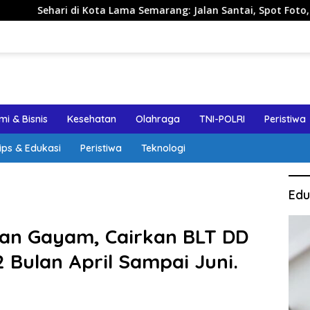
ota Lama Semarang: Jalan Santai, Spot Foto, dan Rekomendasi 
i & Bisnis
Kesehatan
Olahraga
TNI-POLRI
Peristiwa
ips & Edukasi
Peristiwa
Teknologi
Edu
an Gayam, Cairkan BLT DD
Bulan April Sampai Juni.