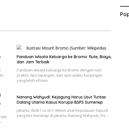
Pop
n
Panduan Wisata Keluarga ke Bromo: Rute, Biaya,
dan Jam Terbaik
o
Panduan wisata keluarga ke Bromo dengan rute
tu
praktis, tips lapangan, dan opsi waktu kunjungan
yang lebih efisien.
Nanang Wahyudi: Kejagung Harus Usut Tuntas
Dalang Utama Kasus Korupsi BSPS Sumenep
h
Jakarta, detik1.co.id // Aktivis asal Kepulauan Sapudi
yang kini menetap di Jakarta, Nanang Wahyudi, SH.,…
rute
n