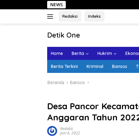
Langsung
NEWS
Sehari di K
ke
konten
Redaksi
Indeks
tutup
Detik One
Tajam
Ungkap
Home
Berita
Hukrim
Ekonom
Fakta
Berita Terkini
Kriminal
Bansos
T
Beranda
Bansos
Desa Pancor Kecamat
Anggaran Tahun 2022 
Redaksi
Juni 6, 2022