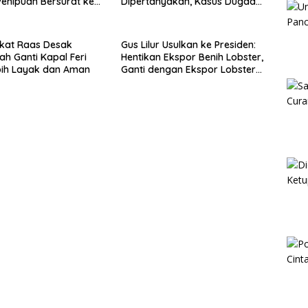
enipuan Bersurat ke
Dipertanyakan, Kasus Dugaan
lri
Penipuan Oknum LSM Tak
Kunjung Ada Kepastian
kat Raas Desak
Gus Lilur Usulkan ke Presiden:
ah Ganti Kapal Feri
Hentikan Ekspor Benih Lobster,
bih Layak dan Aman
Ganti dengan Ekspor Lobster
50 Gram