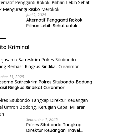
yang Mengerti Kebutuhanmu
Juni 2, 2025
Alternatif Pengganti Rokok:
Pilihan Lebih Sehat untuk
Mengurangi Risiko Merokok
ita Kriminal
mber 11, 2025
asama Satreskrim Polres Situbondo-Badung
asil Ringkus Sindikat Curanmor
September 1, 2025
Polres Situbondo Tangkap
Direktur Keuangan Travel
Umroh Bodong, Kerugian