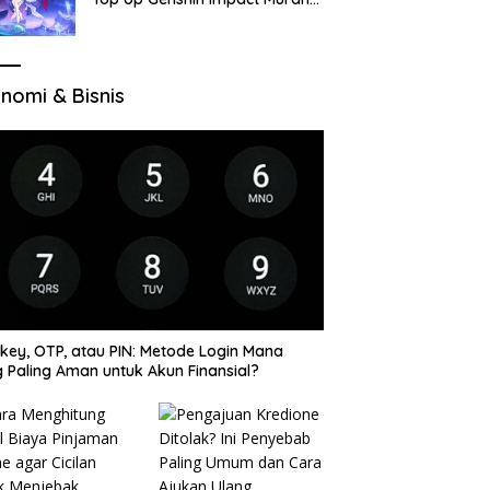
di VocaGame untuk Jelajah
Wilayah Baru
nomi & Bisnis
key, OTP, atau PIN: Metode Login Mana
 Paling Aman untuk Akun Finansial?