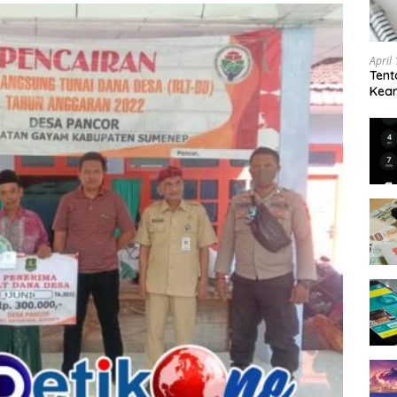
April
Tent
Keam
Kam