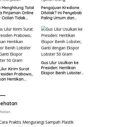
 Menghitung Total
Pengajuan Kredione
a Pinjaman Online
Ditolak? Ini Penyebab
 Cicilan Tidak
Paling Umum dan
jebak
Cara Ajukan Ulang
Gus Lilur Usulkan ke
Presiden: Hentikan
Lilur Kirim Surat
Ekspor Benih Lobster,
residen Prabowo,
Ganti dengan Ekspor
kan Hentikan
Lobster 50 Gram
or Benih Lobster
Ganti Ekspor
ter 50 Gram
ehatan
hatan