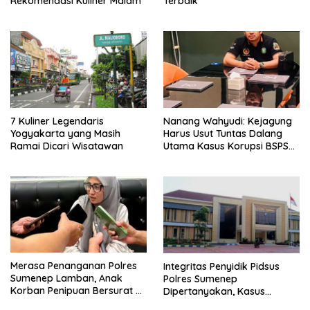
Rekomendasi Kuliner Malam
Terbaik
7 Kuliner Legendaris
Nanang Wahyudi: Kejagung
Yogyakarta yang Masih
Harus Usut Tuntas Dalang
Ramai Dicari Wisatawan
Utama Kasus Korupsi BSPS
Sumenep
Merasa Penanganan Polres
Integritas Penyidik Pidsus
Sumenep Lamban, Anak
Polres Sumenep
Korban Penipuan Bersurat ke
Dipertanyakan, Kasus
Mabes Polri
Dugaan Penipuan Oknum