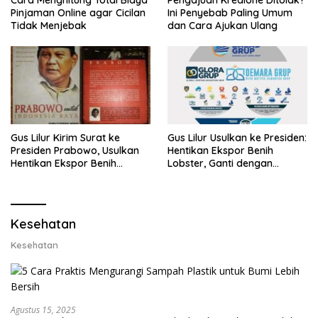
Cara Menghitung Total Biaya
Pengajuan Kredione Ditolak?
Pinjaman Online agar Cicilan
Ini Penyebab Paling Umum
Tidak Menjebak
dan Cara Ajukan Ulang
Gus Lilur Kirim Surat ke
Gus Lilur Usulkan ke Presiden:
Presiden Prabowo, Usulkan
Hentikan Ekspor Benih
Hentikan Ekspor Benih
Lobster, Ganti dengan
Lobster dan Ganti Ekspor
Ekspor Lobster 50 Gram
Lobster 50 Gram
Kesehatan
Kesehatan
Agustus 15, 2025