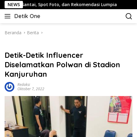
Langsung
 Santai, Spot Foto, dan Rekomendasi Lumpia
NEWS
Panduan Wi
ke
Detik One
konten
Tajam
Ungkap
Fakta
Beranda
Berita
Detik-Detik Influencer
Diselamatkan Polwan di Stadion
Kanjuruhan
Redaksi
Oktober 7, 2022