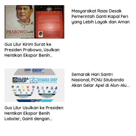
LSM Tak Kunjung Ada
Kepastian
Masyarakat Raas Desak
Pemerintah Ganti Kapal Feri
yang Lebih Layak dan Aman
Gus Lilur Kirim Surat ke
Presiden Prabowo, Usulkan
Hentikan Ekspor Benih
Lobster dan Ganti Ekspor
Lobster 50 Gram
Semarak Hari Santri
Nasional, PCNU Situbondo
Akan Gelar Apel di Alun-Alun
Besuki
Gus Lilur Usulkan ke Presiden:
Hentikan Ekspor Benih
Lobster, Ganti dengan
Ekspor Lobster 50 Gram