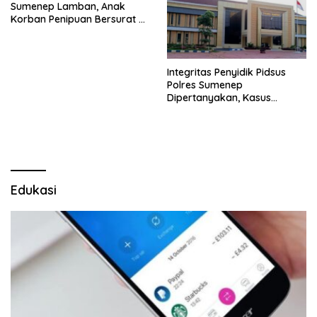
Sumenep Lamban, Anak
Korban Penipuan Bersurat ke
Mabes Polri
Integritas Penyidik Pidsus
Polres Sumenep
Dipertanyakan, Kasus
Dugaan Penipuan Oknum
LSM Tak Kunjung Ada
Kepastian
Edukasi