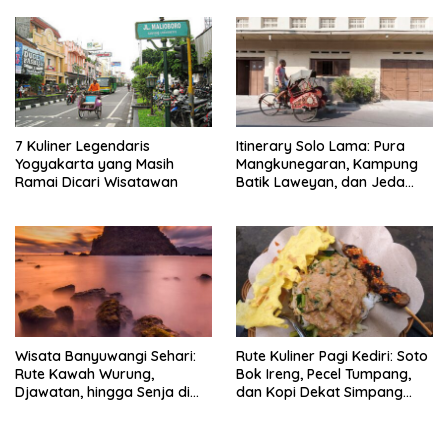
7 Kuliner Legendaris
Itinerary Solo Lama: Pura
Yogyakarta yang Masih
Mangkunegaran, Kampung
Ramai Dicari Wisatawan
Batik Laweyan, dan Jeda
Timlo-Selat Solo
Wisata Banyuwangi Sehari:
Rute Kuliner Pagi Kediri: Soto
Rute Kawah Wurung,
Bok Ireng, Pecel Tumpang,
Djawatan, hingga Senja di
dan Kopi Dekat Simpang
Pulau Merah
Lima Gumul