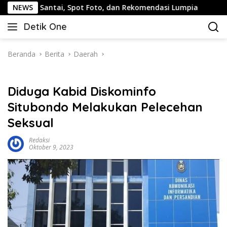
Langsung
ntai, Spot Foto, dan Rekomendasi Lumpia
NEWS
Panduan Wisa
ke
Detik One
konten
Tajam
Ungkap
Fakta
Beranda
Berita
Daerah
Diduga Kabid Diskominfo
Situbondo Melakukan Pelecehan
Seksual
Redaksi
Oktober 9, 2023