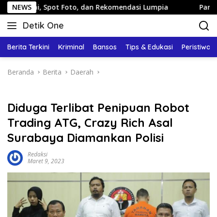
Langsung
, Spot Foto, dan Rekomendasi Lumpia
NEWS
Panduan Wisata Ke
ke
Detik One
konten
Tajam
Ungkap
Berita Terkini
Kriminal
Bansos
Tips & Edukasi
Peristiwa
Fakta
Beranda
Berita
Daerah
Diduga Terlibat Penipuan Robot
Trading ATG, Crazy Rich Asal
Surabaya Diamankan Polisi
Redaksi
Maret 9, 2023