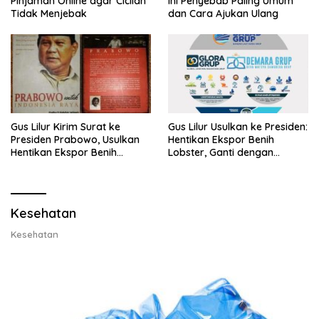
Pinjaman Online agar Cicilan
Ini Penyebab Paling Umum
Tidak Menjebak
dan Cara Ajukan Ulang
Gus Lilur Kirim Surat ke
Gus Lilur Usulkan ke Presiden:
Presiden Prabowo, Usulkan
Hentikan Ekspor Benih
Hentikan Ekspor Benih
Lobster, Ganti dengan
Lobster dan Ganti Ekspor
Ekspor Lobster 50 Gram
Lobster 50 Gram
Kesehatan
Kesehatan