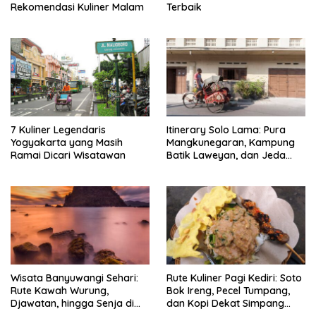
Rekomendasi Kuliner Malam
Terbaik
7 Kuliner Legendaris
Itinerary Solo Lama: Pura
Yogyakarta yang Masih
Mangkunegaran, Kampung
Ramai Dicari Wisatawan
Batik Laweyan, dan Jeda
Timlo-Selat Solo
Wisata Banyuwangi Sehari:
Rute Kuliner Pagi Kediri: Soto
Rute Kawah Wurung,
Bok Ireng, Pecel Tumpang,
Djawatan, hingga Senja di
dan Kopi Dekat Simpang
Pulau Merah
Lima Gumul