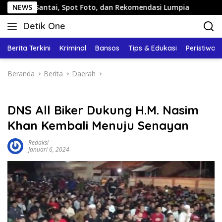
Langsung
ntai, Spot Foto, dan Rekomendasi Lumpia
NEWS
Panduan Wisa
ke
Detik One
konten
Tajam
Ungkap
Berita Terkini
Kriminal
Bansos
Tips & Edukasi
Peristiwa
Fakta
Beranda
Berita
Daerah
DNS All Biker Dukung H.M. Nasim
Khan Kembali Menuju Senayan
Redaksi
Januari 6, 2024