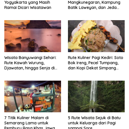
Yogyakarta yang Masih
Mangkunegaran, Kampung
Ramai Dicari Wisatawan
Batik Laweyan, dan Jeda
Timlo-Selat Solo
Wisata Banyuwangi Sehari:
Rute Kuliner Pagi Kediri: Soto
Rute Kawah Wurung,
Bok Ireng, Pecel Tumpang,
Djawatan, hingga Senja di
dan Kopi Dekat Simpang
Pulau Merah
Lima Gumul
7 Titik Kuliner Malam di
5 Rute Wisata Sejuk di Batu
Semarang Lama untuk
untuk Keluarga dari Pagi
Pemburu Rasa Khas Jawa
sampai Sore