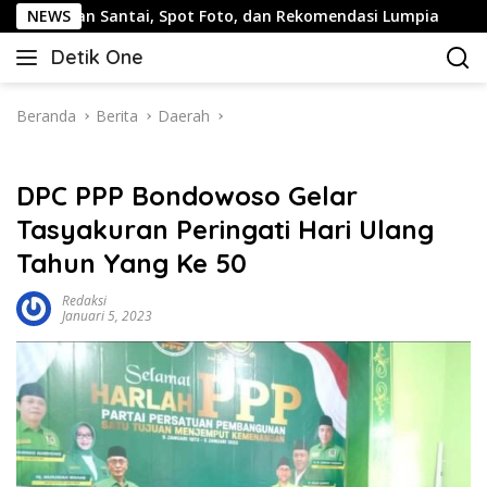
Langsung
 Santai, Spot Foto, dan Rekomendasi Lumpia
NEWS
Panduan Wi
ke
Detik One
konten
Tajam
Ungkap
Fakta
Beranda
Berita
Daerah
DPC PPP Bondowoso Gelar
Tasyakuran Peringati Hari Ulang
Tahun Yang Ke 50
Redaksi
Januari 5, 2023