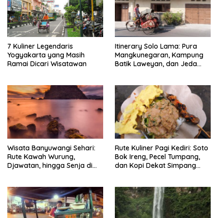
7 Kuliner Legendaris
Itinerary Solo Lama: Pura
Yogyakarta yang Masih
Mangkunegaran, Kampung
Ramai Dicari Wisatawan
Batik Laweyan, dan Jeda
Timlo-Selat Solo
Wisata Banyuwangi Sehari:
Rute Kuliner Pagi Kediri: Soto
Rute Kawah Wurung,
Bok Ireng, Pecel Tumpang,
Djawatan, hingga Senja di
dan Kopi Dekat Simpang
Pulau Merah
Lima Gumul