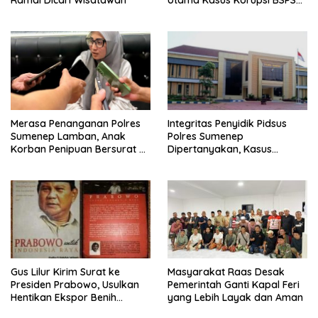
Ramai Dicari Wisatawan
Utama Kasus Korupsi BSPS
Sumenep
Merasa Penanganan Polres
Integritas Penyidik Pidsus
Sumenep Lamban, Anak
Polres Sumenep
Korban Penipuan Bersurat ke
Dipertanyakan, Kasus
Mabes Polri
Dugaan Penipuan Oknum
LSM Tak Kunjung Ada
Kepastian
Gus Lilur Kirim Surat ke
Masyarakat Raas Desak
Presiden Prabowo, Usulkan
Pemerintah Ganti Kapal Feri
Hentikan Ekspor Benih
yang Lebih Layak dan Aman
Lobster dan Ganti Ekspor