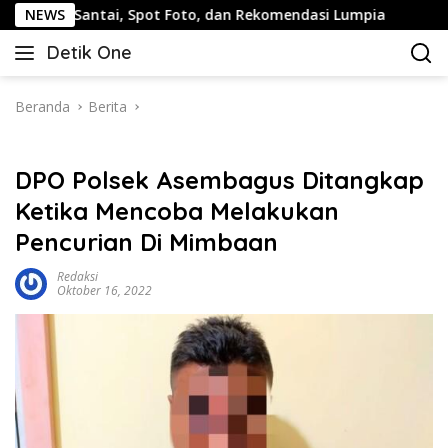
Langsung
ntai, Spot Foto, dan Rekomendasi Lumpia
NEWS
Panduan Wisat
ke
Detik One
konten
Tajam
Ungkap
Fakta
Beranda
Berita
DPO Polsek Asembagus Ditangkap
Ketika Mencoba Melakukan
Pencurian Di Mimbaan
Redaksi
Oktober 16, 2022