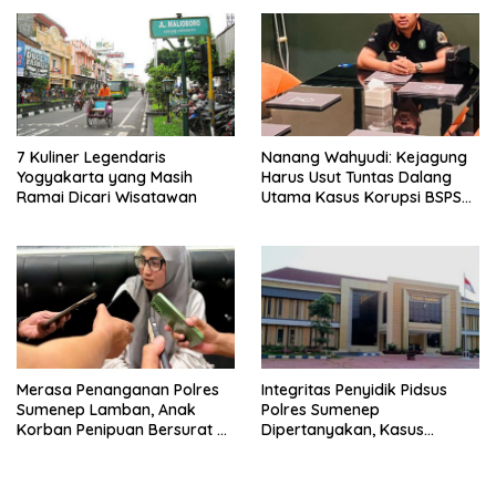
7 Kuliner Legendaris
Nanang Wahyudi: Kejagung
Yogyakarta yang Masih
Harus Usut Tuntas Dalang
Ramai Dicari Wisatawan
Utama Kasus Korupsi BSPS
Sumenep
Merasa Penanganan Polres
Integritas Penyidik Pidsus
Sumenep Lamban, Anak
Polres Sumenep
Korban Penipuan Bersurat ke
Dipertanyakan, Kasus
Mabes Polri
Dugaan Penipuan Oknum
LSM Tak Kunjung Ada
Kepastian