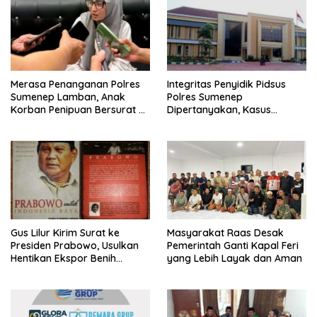
Merasa Penanganan Polres
Integritas Penyidik Pidsus
Sumenep Lamban, Anak
Polres Sumenep
Korban Penipuan Bersurat ke
Dipertanyakan, Kasus
Mabes Polri
Dugaan Penipuan Oknum
LSM Tak Kunjung Ada
Kepastian
Gus Lilur Kirim Surat ke
Masyarakat Raas Desak
Presiden Prabowo, Usulkan
Pemerintah Ganti Kapal Feri
Hentikan Ekspor Benih
yang Lebih Layak dan Aman
Lobster dan Ganti Ekspor
Lobster 50 Gram