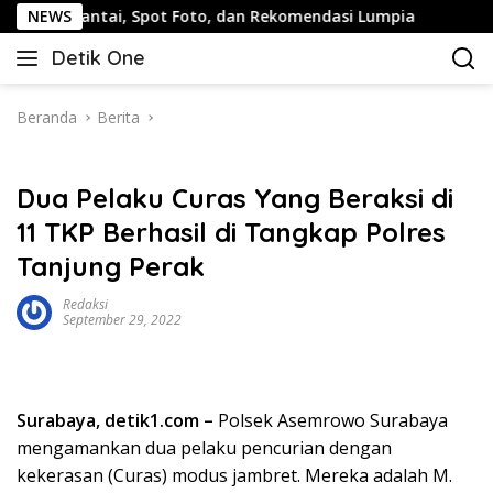
Langsung
tai, Spot Foto, dan Rekomendasi Lumpia
NEWS
Panduan Wisat
ke
Detik One
konten
Tajam
Ungkap
Fakta
Beranda
Berita
Dua Pelaku Curas Yang Beraksi di
11 TKP Berhasil di Tangkap Polres
Tanjung Perak
Redaksi
September 29, 2022
Surabaya, detik1.com –
Polsek Asemrowo Surabaya
mengamankan dua pelaku pencurian dengan
kekerasan (Curas) modus jambret. Mereka adalah M.