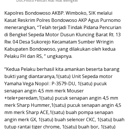
Doc.Photo Pencuri Alat-Alat Bemgkel
Kapolres Bondowoso AKBP. Wimboko, SIK melalui
Kasat Reskrim Polres Bondowoso AKP Agus Purnomo
menerangkan, “Telah terjadi Tindak Pidana Pencurian
di Bengkel Sepeda Motor Dusun Kluncing Barat Rt. 13
Rw. 04 Desa Sukorejo Kecamatam Sumber Wringin
Kabupaten Bondowoso, yang dilakukan oleh kedua
Pelaku FH dan RS, ” ungkapnya.
“Kedua Pelaku berhasil kita amankan beserta barang
bukti yang diantaranya,1(satu) Unit Sepeda motor
Yamaha Vega Nopol : P-3579-DU, 1(satu) pucuk
senapan angin 4,5 mm merk Mouser
+tele+peredam,1(satu) pucuk senapan angin 4,5 mm
merk Sharp Hummer,1(satu) pucuk senapan angin 4,5
mm merk Sharp ACE,1(satu) buah pompa senapan
angin merk GX, 1(satu) buah selencer CKC, 1(satu) buah
tutup rantai tiger chrome, 1(satu) buah bor, 1(satu)