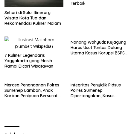
Terbaik
Sehari di Solo: Itinerary
Wisata Kota Tua dan
Rekomendasi Kuliner Malam
Nanang Wahyudi: Kejagung
Harus Usut Tuntas Dalang
Utama Kasus Korupsi BSPS
7 Kuliner Legendaris
Sumenep
Yogyakarta yang Masih
Ramai Dicari Wisatawan
Merasa Penanganan Polres
Integritas Penyidik Pidsus
Sumenep Lamban, Anak
Polres Sumenep
Korban Penipuan Bersurat ke
Dipertanyakan, Kasus
Mabes Polri
Dugaan Penipuan Oknum
LSM Tak Kunjung Ada
Kepastian