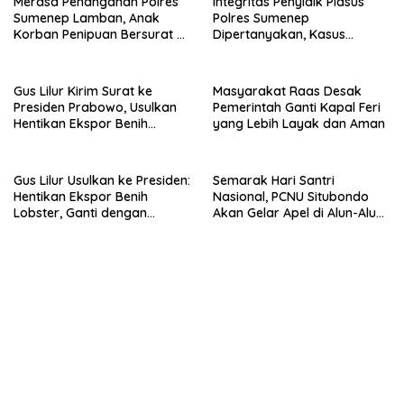
Merasa Penanganan Polres
Integritas Penyidik Pidsus
Sumenep Lamban, Anak
Polres Sumenep
Korban Penipuan Bersurat ke
Dipertanyakan, Kasus
Mabes Polri
Dugaan Penipuan Oknum
LSM Tak Kunjung Ada
Kepastian
Gus Lilur Kirim Surat ke
Masyarakat Raas Desak
Presiden Prabowo, Usulkan
Pemerintah Ganti Kapal Feri
Hentikan Ekspor Benih
yang Lebih Layak dan Aman
Lobster dan Ganti Ekspor
Lobster 50 Gram
Gus Lilur Usulkan ke Presiden:
Semarak Hari Santri
Hentikan Ekspor Benih
Nasional, PCNU Situbondo
Lobster, Ganti dengan
Akan Gelar Apel di Alun-Alun
Ekspor Lobster 50 Gram
Besuki