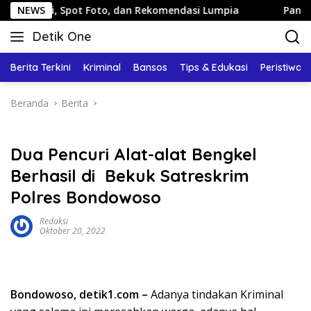
Langsung
ntai, Spot Foto, dan Rekomendasi Lumpia
NEWS
Panduan Wisa
ke
Detik One
konten
Tajam
Ungkap
Berita Terkini
Kriminal
Bansos
Tips & Edukasi
Peristiwa
Fakta
Beranda
Berita
Dua Pencuri Alat-alat Bengkel
Berhasil di Bekuk Satreskrim
Polres Bondowoso
Redaksi
Oktober 20, 2022
Bondowoso, detik1.com –
Adanya tindakan Kriminal