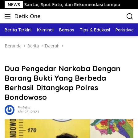
Langsung
ai, Spot Foto, dan Rekomendasi Lumpia
NEWS
Panduan Wisata 
ke
Detik One
konten
Tajam
Ungkap
Berita Terkini
Kriminal
Bansos
Tips & Edukasi
Peristiwa
Fakta
Beranda
Berita
Daerah
Dua Pengedar Narkoba Dengan
Barang Bukti Yang Berbeda
Berhasil Ditangkap Polres
Bondowoso
Redaksi
Mei 25, 2023