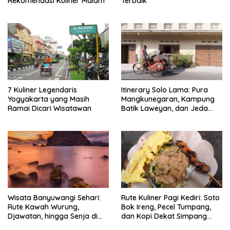
Rekomendasi Kuliner Malam
Terbaik
7 Kuliner Legendaris
Itinerary Solo Lama: Pura
Yogyakarta yang Masih
Mangkunegaran, Kampung
Ramai Dicari Wisatawan
Batik Laweyan, dan Jeda
Timlo-Selat Solo
Wisata Banyuwangi Sehari:
Rute Kuliner Pagi Kediri: Soto
Rute Kawah Wurung,
Bok Ireng, Pecel Tumpang,
Djawatan, hingga Senja di
dan Kopi Dekat Simpang
Pulau Merah
Lima Gumul