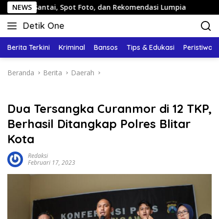
Langsung
ai, Spot Foto, dan Rekomendasi Lumpia
NEWS
Panduan Wisata
ke
Detik One
konten
Tajam
Ungkap
Berita Terkini
Kriminal
Bansos
Tips & Edukasi
Peristiwa
Fakta
Beranda
Berita
Daerah
Dua Tersangka Curanmor di 12 TKP,
Berhasil Ditangkap Polres Blitar
Kota
Redaksi
Februari 17, 2023