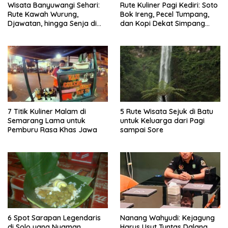
Wisata Banyuwangi Sehari:
Rute Kuliner Pagi Kediri: Soto
Rute Kawah Wurung,
Bok Ireng, Pecel Tumpang,
Djawatan, hingga Senja di
dan Kopi Dekat Simpang
Pulau Merah
Lima Gumul
7 Titik Kuliner Malam di
5 Rute Wisata Sejuk di Batu
Semarang Lama untuk
untuk Keluarga dari Pagi
Pemburu Rasa Khas Jawa
sampai Sore
6 Spot Sarapan Legendaris
Nanang Wahyudi: Kejagung
di Solo yang Nyaman
Harus Usut Tuntas Dalang