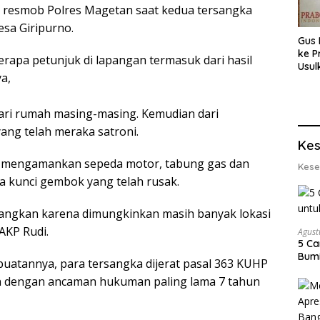
m resmob Polres Magetan saat kedua tersangka
esa Giripurno.
Gus 
ke P
erapa petunjuk di lapangan termasuk dari hasil
Usul
a,
Eksp
dan 
Lobs
ari rumah masing-masing. Kemudian dari
ang telah meraka satroni.
Kes
uga mengamankan sepeda motor, tabung gas dan
Kese
a kunci gembok yang telah rusak.
bangkan karena dimungkinkan masih banyak lokasi
AKP Rudi.
Agust
5 Ca
Bumi
tannya, para tersangka dijerat pasal 363 KUHP
n dengan ancaman hukuman paling lama 7 tahun