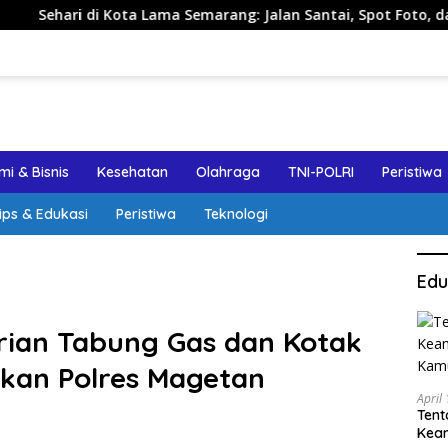
i Kota Lama Semarang: Jalan Santai, Spot Foto, dan Rekomend
i & Bisnis
Kesehatan
Olahraga
TNI-POLRI
Peristiwa
ips & Edukasi
Peristiwa
Teknologi
Edu
rian Tabung Gas dan Kotak
kan Polres Magetan
April
Tent
Keam