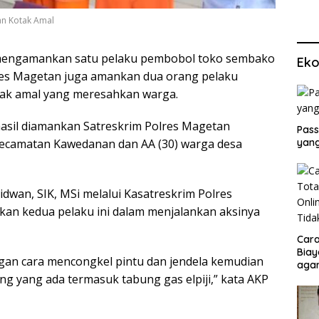
an Kotak Amal
mengamankan satu pelaku pembobol toko sembako
Eko
lres Magetan juga amankan dua orang pelaku
otak amal yang meresahkan warga.
asil diamankan Satreskrim Polres Magetan
Pass
yang
i Kecamatan Kawedanan dan AA (30) warga desa
an, SIK, MSi melalui Kasatreskrim Polres
an kedua pelaku ini dalam menjalankan aksinya
Cara
Biay
an cara mencongkel pintu dan jendela kemudian
agar
Men
 yang ada termasuk tabung gas elpiji,” kata AKP