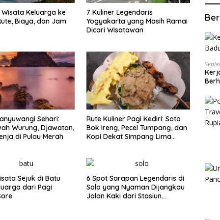
Wisata Keluarga ke
7 Kuliner Legendaris
Ber
ute, Biaya, dan Jam
Yogyakarta yang Masih Ramai
Dicari Wisatawan
Septe
Kerj
Berh
anyuwangi Sehari:
Rute Kuliner Pagi Kediri: Soto
wah Wurung, Djawatan,
Bok Ireng, Pecel Tumpang, dan
enja di Pulau Merah
Kopi Dekat Simpang Lima
Gumul
isata Sejuk di Batu
6 Spot Sarapan Legendaris di
luarga dari Pagi
Solo yang Nyaman Dijangkau
Sore
Jalan Kaki dari Stasiun
Balapan