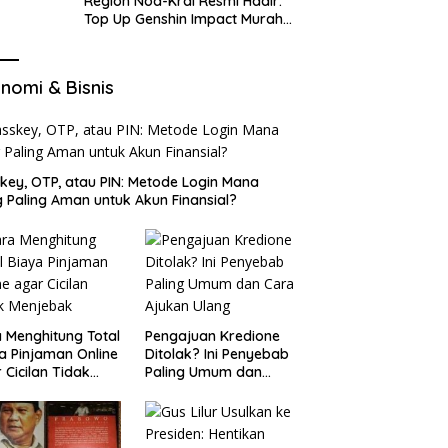
Region Nod-Krai Resmi Hadir:
Top Up Genshin Impact Murah
di VocaGame untuk Jelajah
Wilayah Baru
nomi & Bisnis
key, OTP, atau PIN: Metode Login Mana
 Paling Aman untuk Akun Finansial?
 Menghitung Total
Pengajuan Kredione
a Pinjaman Online
Ditolak? Ini Penyebab
 Cicilan Tidak
Paling Umum dan
jebak
Cara Ajukan Ulang