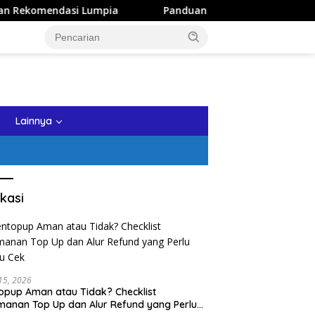
asi Lumpia
Panduan Wisata Keluarga ke Kota Batu: Itine
tutup
Lainnya
kasi
 15, 2026
opup Aman atau Tidak? Checklist
anan Top Up dan Alur Refund yang Perlu