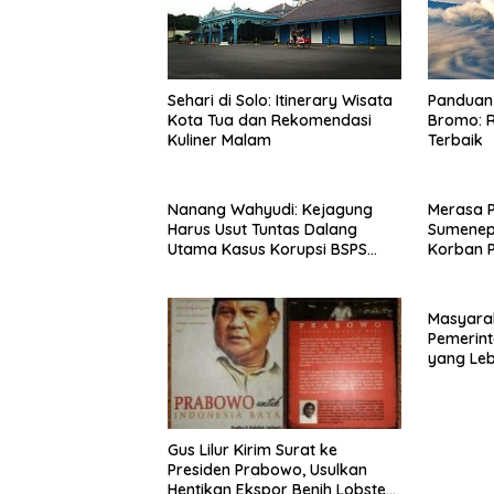
Sehari di Solo: Itinerary Wisata
Panduan 
Kota Tua dan Rekomendasi
Bromo: R
Kuliner Malam
Terbaik
Nanang Wahyudi: Kejagung
Merasa 
Harus Usut Tuntas Dalang
Sumenep
Utama Kasus Korupsi BSPS
Korban P
Sumenep
Mabes Po
Masyara
Pemerint
yang Le
Gus Lilur Kirim Surat ke
Presiden Prabowo, Usulkan
Hentikan Ekspor Benih Lobster