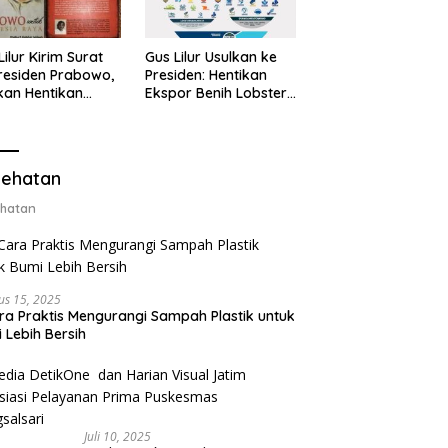
Lilur Kirim Surat
Gus Lilur Usulkan ke
residen Prabowo,
Presiden: Hentikan
kan Hentikan
Ekspor Benih Lobster,
or Benih Lobster
Ganti dengan Ekspor
Ganti Ekspor
Lobster 50 Gram
ter 50 Gram
ehatan
hatan
us 15, 2025
ra Praktis Mengurangi Sampah Plastik untuk
 Lebih Bersih
Juli 10, 2025