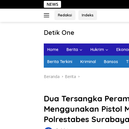
Langsung
NEWS
Sehari di 
ke
konten
Redaksi
Indeks
tutup
Detik One
Tajam
Ungkap
Home
Berita
Hukrim
Ekonom
Fakta
Berita Terkini
Kriminal
Bansos
T
Beranda
Berita
Dua Tersangka Peram
Menggunakan Pistol M
Polrestabes Surabay