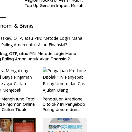
Region Nod-Krai Resmi Hadir:
Top Up Genshin Impact Murah
di VocaGame untuk Jelajah
Wilayah Baru
nomi & Bisnis
key, OTP, atau PIN: Metode Login Mana
 Paling Aman untuk Akun Finansial?
 Menghitung Total
Pengajuan Kredione
a Pinjaman Online
Ditolak? Ini Penyebab
 Cicilan Tidak
Paling Umum dan
jebak
Cara Ajukan Ulang