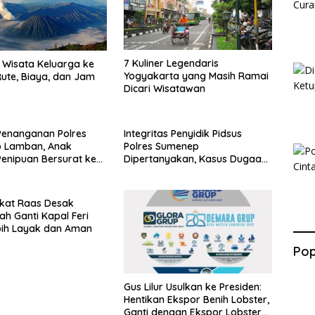
7 Kuliner Legendaris
Wisata Keluarga ke
Yogyakarta yang Masih Ramai
ute, Biaya, dan Jam
Dicari Wisatawan
Penanganan Polres
Integritas Penyidik Pidsus
 Lamban, Anak
Polres Sumenep
enipuan Bersurat ke
Dipertanyakan, Kasus Dugaan
lri
Penipuan Oknum LSM Tak
Kunjung Ada Kepastian
kat Raas Desak
ah Ganti Kapal Feri
bih Layak dan Aman
Pop
Gus Lilur Usulkan ke Presiden:
Hentikan Ekspor Benih Lobster,
Ganti dengan Ekspor Lobster