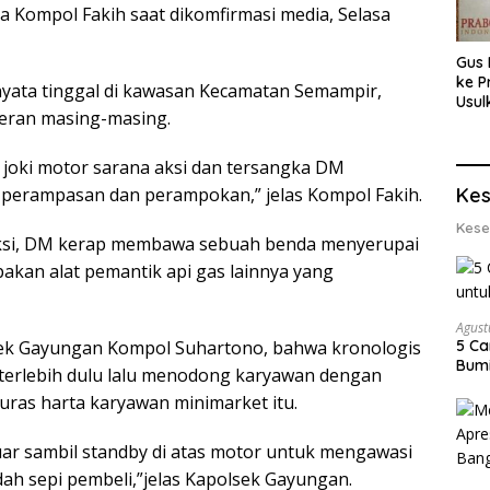
a Kompol Fakih saat dikomfirmasi media, Selasa
Gus 
ke P
rnyata tinggal di kawasan Kecamatan Semampir,
Usul
eran masing-masing.
Eksp
dan 
Lobs
joki motor sarana aksi dan tersangka DM
Kes
i perampasan dan perampokan,” jelas Kompol Fakih.
Kese
aksi, DM kerap membawa sebuah benda menyerupai
pakan alat pemantik api gas lainnya yang
Agust
5 Ca
lsek Gayungan Kompol Suhartono, bahwa kronologis
Bumi
terlebih dulu lalu menodong karyawan dengan
ras harta karyawan minimarket itu.
uar sambil standby di atas motor untuk mengawasi
dah sepi pembeli,”jelas Kapolsek Gayungan.