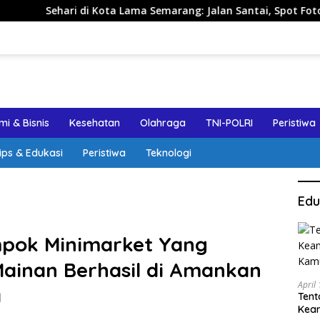
Kota Lama Semarang: Jalan Santai, Spot Foto, dan Rekomendas
i & Bisnis
Kesehatan
Olahraga
TNI-POLRI
Peristiwa
ips & Edukasi
Peristiwa
Teknologi
Edu
pok Minimarket Yang
ainan Berhasil di Amankan
April
a
Tent
Keam