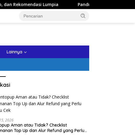
i Lumpia
Panduan Wisata Keluarga ke Kota Batu: Itinera
tutup
Lainnya
kasi
 15, 2026
opup Aman atau Tidak? Checklist
anan Top Up dan Alur Refund yang Perlu