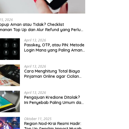
 15, 2026
opup Aman atau Tidak? Checklist
anan Top Up dan Alur Refund yang Perlu
u Cek
April 13, 2026
Passkey, OTP, atau PIN: Metode
Login Mana yang Paling Aman
untuk Akun Finansial?
April 13, 2026
Cara Menghitung Total Biaya
Pinjaman Online agar Cicilan
Tidak Menjebak
April 13, 2026
Pengajuan Kredione Ditolak?
Ini Penyebab Paling Umum dan
Cara Ajukan Ulang
Oktober 11, 2025
Region Nod-Krai Resmi Hadir:
Top Up Genshin Impact Murah