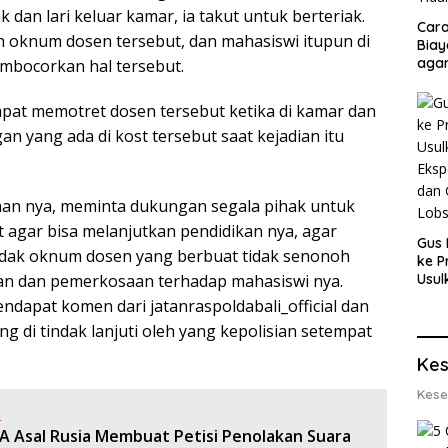
 dan lari keluar kamar, ia takut untuk berteriak.
Cara
h oknum dosen tersebut, dan mahasiswi itupun di
Biay
agar
embocorkan hal tersebut.
Men
mpat memotret dosen tersebut ketika di kamar dan
n yang ada di kost tersebut saat kejadian itu
han nya, meminta dukungan segala pihak untuk
 agar bisa melanjutkan pendidikan nya, agar
Gus 
indak oknum dosen yang berbuat tidak senonoh
ke P
n dan pemerkosaan terhadap mahasiswi nya.
Usul
Eksp
endapat komen dari jatanraspoldabali_official dan
dan 
ng di tindak lanjuti oleh yang kepolisian setempat
Lobs
Kes
Kese
:
A Asal Rusia Membuat Petisi Penolakan Suara