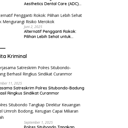
Aesthetics Dental Care (ADC)
Tangerang: Klinik Gigi Modern
yang Mengerti Kebutuhanmu
Juni 2, 2025
Alternatif Pengganti Rokok:
Pilihan Lebih Sehat untuk
Mengurangi Risiko Merokok
ita Kriminal
mber 11, 2025
asama Satreskrim Polres Situbondo-Badung
asil Ringkus Sindikat Curanmor
September 1, 2025
Polres Situbondo Tangkap