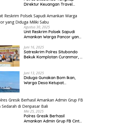
Direktur Keuangan Travel
Umroh Bodong, Kerugian
Capai Miliaran Rupiah
Agustus 30, 2025
Unit Reskrim Polsek Sapudi
Amankan Warga Pancor yang
Diduga Miliki Sabu
Juni 16, 2025
Satreskrim Polres Situbondo
Bekuk Komplotan Curanmor, 9
Tersangka Berhasil Diringkus
Juni 13, 2025
Diduga Gunakan Bom Ikan,
Warga Desa Ketupat
Kecamatan Raas Terancam
Pidana
Mei 25, 2025
Polres Gresik Berhasil
Amankan Admin Grup FB Cinta
Sedarah di Denpasar Bali