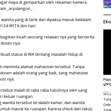
jagat maya di gemparkan oleh rekaman kamera
ram _aryulangun_.
wanita yang di tarik dan dipaksa masuk kedalam
Eko
1.54 WITA dini hari.
agikan kisah seorang relawan nya yang bercerita
 dosen nya.
buat status di WA tentang masalah hidup di
an meminta alamat mahasiswi tersebut. Tanpa
ng dosen adalah orang yang baik, sang mahasiswi
ost nya.
Pass
yang
ersebut malah di raba raba tubuhnya oleh sang
i keluar ruangan.
wanita tersebut ke dalam kamar, dan wanita
untuk masuk ke ruangan. Karena shock dan takut,