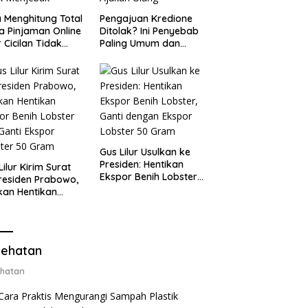
 Menghitung Total
Pengajuan Kredione
a Pinjaman Online
Ditolak? Ini Penyebab
 Cicilan Tidak
Paling Umum dan
jebak
Cara Ajukan Ulang
Gus Lilur Usulkan ke
Presiden: Hentikan
Lilur Kirim Surat
Ekspor Benih Lobster,
residen Prabowo,
Ganti dengan Ekspor
kan Hentikan
Lobster 50 Gram
or Benih Lobster
Ganti Ekspor
ter 50 Gram
ehatan
hatan