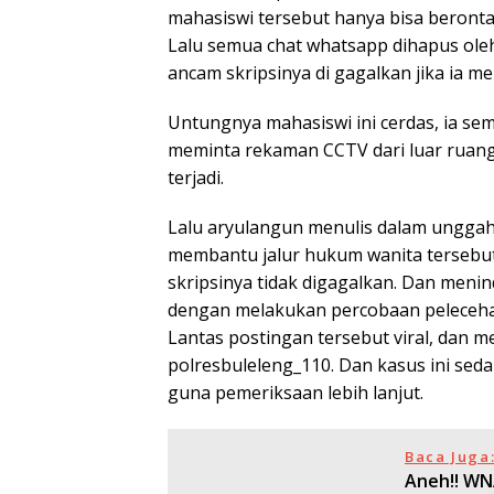
mahasiswi tersebut hanya bisa berontak
Lalu semua chat whatsapp dihapus ole
ancam skripsinya di gagalkan jika ia m
Untungnya mahasiswi ini cerdas, ia se
meminta rekaman CCTV dari luar ruanga
terjadi.
Lalu aryulangun menulis dalam ungga
membantu jalur hukum wanita tersebut
skripsinya tidak digagalkan. Dan men
dengan melakukan percobaan peleceha
Lantas postingan tersebut viral, dan m
polresbuleleng_110. Dan kasus ini seda
guna pemeriksaan lebih lanjut.
Baca Juga
Aneh!! WN