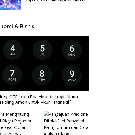
di VocaGame untuk Jelajah
Wilayah Baru
nomi & Bisnis
key, OTP, atau PIN: Metode Login Mana
 Paling Aman untuk Akun Finansial?