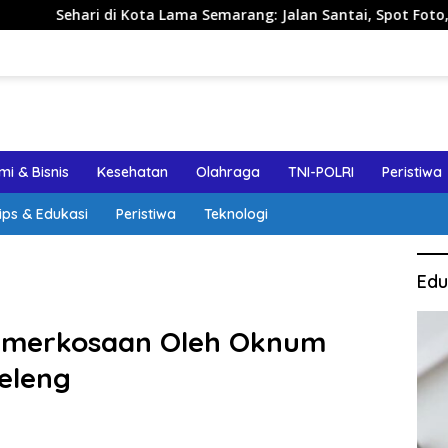
 di Kota Lama Semarang: Jalan Santai, Spot Foto, dan Rekomen
i & Bisnis
Kesehatan
Olahraga
TNI-POLRI
Peristiwa
ips & Edukasi
Peristiwa
Teknologi
Edu
emerkosaan Oleh Oknum
eleng