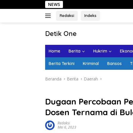
Langsung
NEWS
Sehari
ke
konten
Redaksi
Indeks
tutup
Detik One
Tajam
Ungkap
Home
Berita
Hukrim
Ekonom
Fakta
Berita Terkini
Kriminal
Bansos
T
Beranda
Berita
Daerah
Dugaan Percobaan P
Dosen Ternama di Bul
Redaksi
Mei 6, 2023