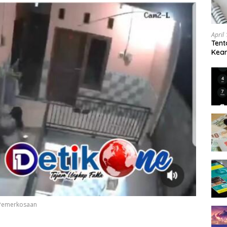
April
Tent
Keam
Kam
 Pemerkosaan