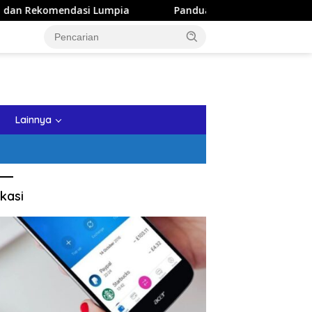
dasi Lumpia
Panduan Wisata Keluarga ke Kota Batu: Iti
tutup
Lainnya
kasi