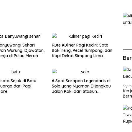
anyuwangi Sehari:
Rute Kuliner Pagi Kediri: Soto
wah Wurung, Djawatan,
Bok Ireng, Pecel Tumpang, dan
enja di Pulau Merah
Kopi Dekat Simpang Lima
Ber
Gumul
isata Sejuk di Batu
6 Spot Sarapan Legendaris di
luarga dari Pagi
Solo yang Nyaman Dijangkau
Septe
Kerj
Sore
Jalan Kaki dari Stasiun
Berh
Balapan