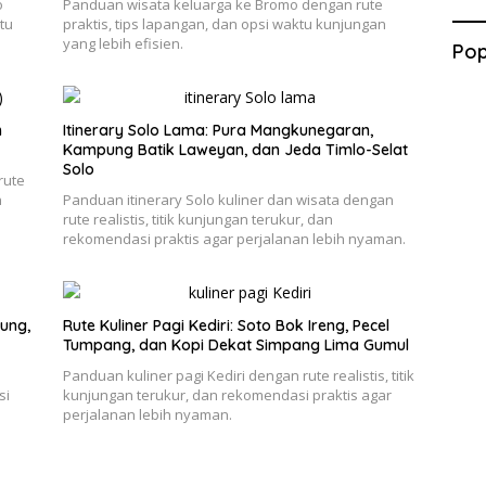
o
Panduan wisata keluarga ke Bromo dengan rute
tu
praktis, tips lapangan, dan opsi waktu kunjungan
yang lebih efisien.
Pop
h
Itinerary Solo Lama: Pura Mangkunegaran,
Kampung Batik Laweyan, dan Jeda Timlo-Selat
Solo
rute
n
Panduan itinerary Solo kuliner dan wisata dengan
rute realistis, titik kunjungan terukur, dan
rekomendasi praktis agar perjalanan lebih nyaman.
ung,
Rute Kuliner Pagi Kediri: Soto Bok Ireng, Pecel
Tumpang, dan Kopi Dekat Simpang Lima Gumul
e
Panduan kuliner pagi Kediri dengan rute realistis, titik
si
kunjungan terukur, dan rekomendasi praktis agar
perjalanan lebih nyaman.