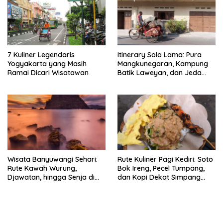
7 Kuliner Legendaris
Itinerary Solo Lama: Pura
Yogyakarta yang Masih
Mangkunegaran, Kampung
Ramai Dicari Wisatawan
Batik Laweyan, dan Jeda
Timlo-Selat Solo
Wisata Banyuwangi Sehari:
Rute Kuliner Pagi Kediri: Soto
Rute Kawah Wurung,
Bok Ireng, Pecel Tumpang,
Djawatan, hingga Senja di
dan Kopi Dekat Simpang
Pulau Merah
Lima Gumul