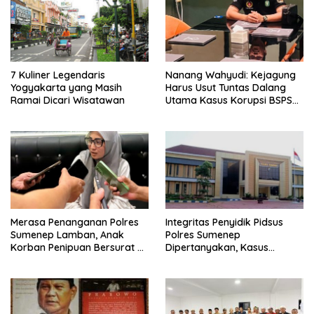
7 Kuliner Legendaris
Nanang Wahyudi: Kejagung
Yogyakarta yang Masih
Harus Usut Tuntas Dalang
Ramai Dicari Wisatawan
Utama Kasus Korupsi BSPS
Sumenep
Merasa Penanganan Polres
Integritas Penyidik Pidsus
Sumenep Lamban, Anak
Polres Sumenep
Korban Penipuan Bersurat ke
Dipertanyakan, Kasus
Mabes Polri
Dugaan Penipuan Oknum
LSM Tak Kunjung Ada
Kepastian