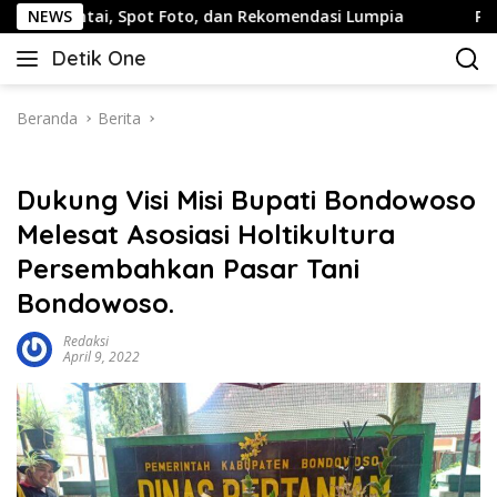
Langsung
 Spot Foto, dan Rekomendasi Lumpia
NEWS
Panduan Wisata Ke
ke
Detik One
konten
Tajam
Ungkap
Fakta
Beranda
Berita
Dukung Visi Misi Bupati Bondowoso
Melesat Asosiasi Holtikultura
Persembahkan Pasar Tani
Bondowoso.
Redaksi
April 9, 2022