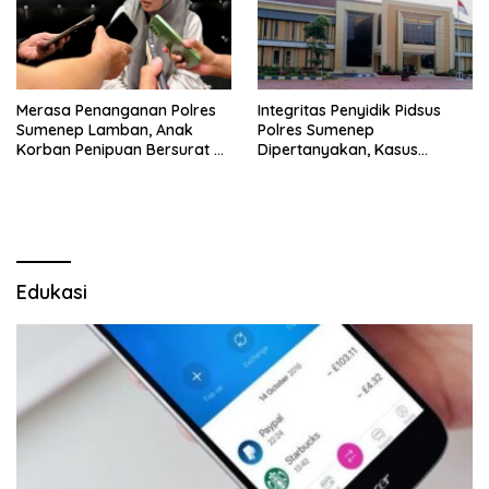
Merasa Penanganan Polres
Integritas Penyidik Pidsus
Sumenep Lamban, Anak
Polres Sumenep
Korban Penipuan Bersurat ke
Dipertanyakan, Kasus
Mabes Polri
Dugaan Penipuan Oknum
LSM Tak Kunjung Ada
Kepastian
Edukasi