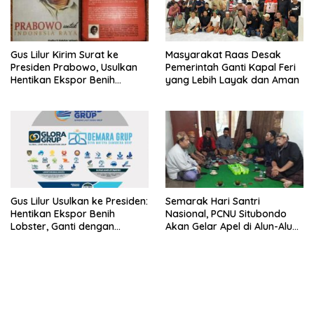
Gus Lilur Kirim Surat ke
Masyarakat Raas Desak
Presiden Prabowo, Usulkan
Pemerintah Ganti Kapal Feri
Hentikan Ekspor Benih
yang Lebih Layak dan Aman
Lobster dan Ganti Ekspor
Lobster 50 Gram
Gus Lilur Usulkan ke Presiden:
Semarak Hari Santri
Hentikan Ekspor Benih
Nasional, PCNU Situbondo
Lobster, Ganti dengan
Akan Gelar Apel di Alun-Alun
Ekspor Lobster 50 Gram
Besuki