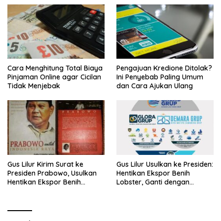
Cara Menghitung Total Biaya
Pengajuan Kredione Ditolak?
Pinjaman Online agar Cicilan
Ini Penyebab Paling Umum
Tidak Menjebak
dan Cara Ajukan Ulang
Gus Lilur Kirim Surat ke
Gus Lilur Usulkan ke Presiden:
Presiden Prabowo, Usulkan
Hentikan Ekspor Benih
Hentikan Ekspor Benih
Lobster, Ganti dengan
Lobster dan Ganti Ekspor
Ekspor Lobster 50 Gram
Lobster 50 Gram