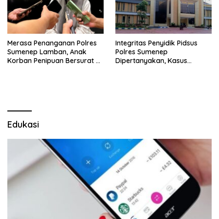
Merasa Penanganan Polres
Integritas Penyidik Pidsus
Sumenep Lamban, Anak
Polres Sumenep
Korban Penipuan Bersurat ke
Dipertanyakan, Kasus
Mabes Polri
Dugaan Penipuan Oknum
LSM Tak Kunjung Ada
Kepastian
Edukasi