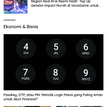
Region Nod-Krai Resmi Hadir: Top Up
Genshin Impact Murah di VocaGame untuk
Jelajah Wilayah Baru
Ekonomi & Bisnis
Passkey, OTP, atau PIN: Metode Login Mana yang Paling Aman
untuk Akun Finansial?