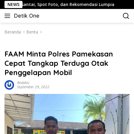
Langsung
tai, Spot Foto, dan Rekomendasi Lumpia
NEWS
Panduan Wisat
ke
Detik One
konten
Tajam
Ungkap
Fakta
Beranda
Berita
FAAM Minta Polres Pamekasan
Cepat Tangkap Terduga Otak
Penggelapan Mobil
Redaksi
September 29, 2022