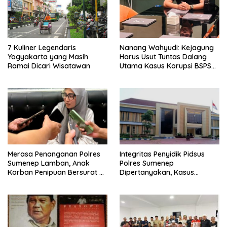
7 Kuliner Legendaris
Nanang Wahyudi: Kejagung
Yogyakarta yang Masih
Harus Usut Tuntas Dalang
Ramai Dicari Wisatawan
Utama Kasus Korupsi BSPS
Sumenep
Merasa Penanganan Polres
Integritas Penyidik Pidsus
Sumenep Lamban, Anak
Polres Sumenep
Korban Penipuan Bersurat ke
Dipertanyakan, Kasus
Mabes Polri
Dugaan Penipuan Oknum
LSM Tak Kunjung Ada
Kepastian