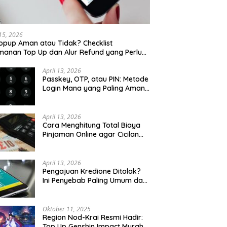
 15, 2026
opup Aman atau Tidak? Checklist
anan Top Up dan Alur Refund yang Perlu
u Cek
April 13, 2026
Passkey, OTP, atau PIN: Metode
Login Mana yang Paling Aman
untuk Akun Finansial?
April 13, 2026
Cara Menghitung Total Biaya
Pinjaman Online agar Cicilan
Tidak Menjebak
April 13, 2026
Pengajuan Kredione Ditolak?
Ini Penyebab Paling Umum dan
Cara Ajukan Ulang
Oktober 11, 2025
Region Nod-Krai Resmi Hadir:
Top Up Genshin Impact Murah