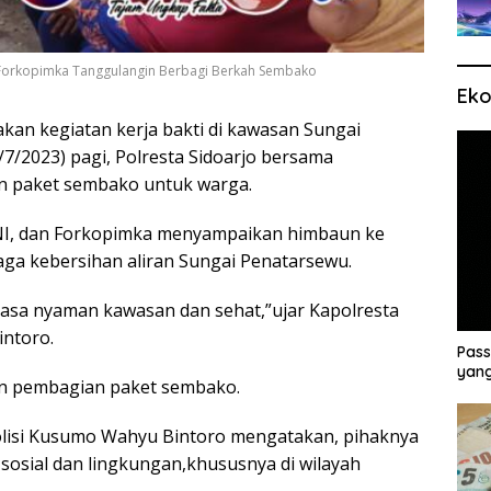
 Forkopimka Tanggulangin Berbagi Berkah Sembako
Eko
kan kegiatan kerja bakti di kawasan Sungai
7/2023) pagi, Polresta Sidoarjo bersama
 paket sembako untuk warga.
TNI, dan Forkopimka menyampaikan himbaun ke
aga kebersihan aliran Sungai Penatarsewu.
asa nyaman kawasan dan sehat,”ujar Kapolresta
ntoro.
Pass
yang
gan pembagian paket sembako.
Polisi Kusumo Wahyu Bintoro mengatakan, pihaknya
sosial dan lingkungan,khususnya di wilayah