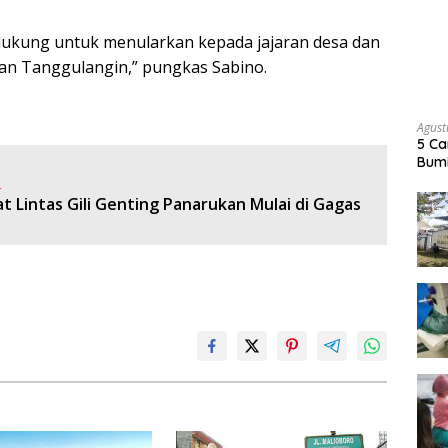
 dukung untuk menularkan kepada jajaran desa dan
tan Tanggulangin,” pungkas Sabino.
Agust
5 Ca
Bumi
:
t Lintas Gili Genting Panarukan Mulai di Gagas