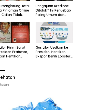
 Menghitung Total
Pengajuan Kredione
a Pinjaman Online
Ditolak? Ini Penyebab
 Cicilan Tidak
Paling Umum dan
jebak
Cara Ajukan Ulang
Lilur Kirim Surat
Gus Lilur Usulkan ke
residen Prabowo,
Presiden: Hentikan
kan Hentikan
Ekspor Benih Lobster,
or Benih Lobster
Ganti dengan Ekspor
Ganti Ekspor
Lobster 50 Gram
ter 50 Gram
ehatan
hatan