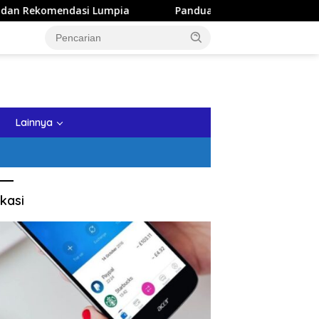
pia
Panduan Wisata Keluarga ke Kota Batu: Itinerary Se
tutup
Lainnya
kasi