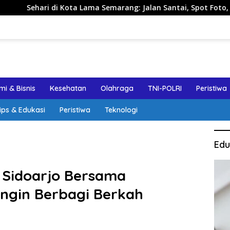
Lama Semarang: Jalan Santai, Spot Foto, dan Rekomendasi Lum
i & Bisnis
Kesehatan
Olahraga
TNI-POLRI
Peristiwa
ips & Edukasi
Peristiwa
Teknologi
Edu
a Sidoarjo Bersama
ngin Berbagi Berkah