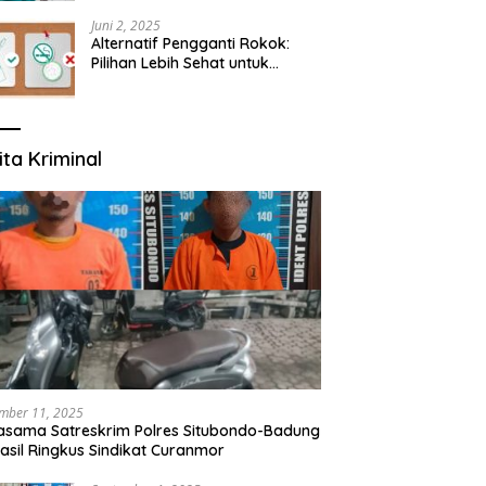
yang Mengerti Kebutuhanmu
Juni 2, 2025
Alternatif Pengganti Rokok:
Pilihan Lebih Sehat untuk
Mengurangi Risiko Merokok
ita Kriminal
mber 11, 2025
asama Satreskrim Polres Situbondo-Badung
asil Ringkus Sindikat Curanmor