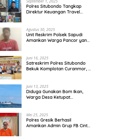
September 1, 2025
Polres Situbondo Tangkap
Direktur Keuangan Travel
Umroh Bodong, Kerugian
Capai Miliaran Rupiah
Agustus 30, 2025
Unit Reskrim Polsek Sapudi
Amankan Warga Pancor yang
Diduga Miliki Sabu
Juni 16, 2025
Satreskrim Polres Situbondo
Bekuk Komplotan Curanmor, 9
Tersangka Berhasil Diringkus
Juni 13, 2025
Diduga Gunakan Bom Ikan,
Warga Desa Ketupat
Kecamatan Raas Terancam
Pidana
Mei 25, 2025
Polres Gresik Berhasil
Amankan Admin Grup FB Cinta
Sedarah di Denpasar Bali