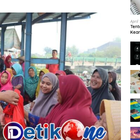
April
Tent
Keam
Kam