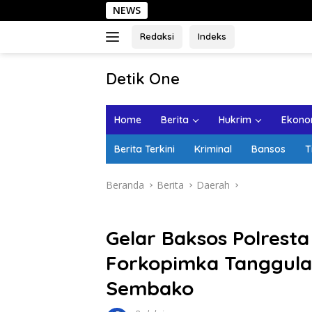
Langsung
NEWS
Sehari di Kota 
ke
konten
Redaksi
Indeks
tutup
Detik One
Tajam
Ungkap
Home
Berita
Hukrim
Ekonom
Fakta
Berita Terkini
Kriminal
Bansos
T
Beranda
Berita
Daerah
Gelar Baksos Polrest
Forkopimka Tanggula
Sembako