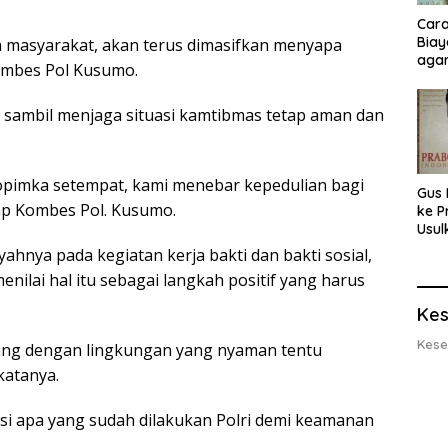
Cara
Biay
n masyarakat, akan terus dimasifkan menyapa
agar
Kombes Pol Kusumo.
Men
jo sambil menjaga situasi kamtibmas tetap aman dan
opimka setempat, kami menebar kepedulian bagi
Gus 
ap Kombes Pol. Kusumo.
ke P
Usul
Eksp
ayahnya pada kegiatan kerja bakti dan bakti sosial,
dan 
ilai hal itu sebagai langkah positif yang harus
Lobs
Kes
Kese
ung dengan lingkungan yang nyaman tentu
katanya.
i apa yang sudah dilakukan Polri demi keamanan