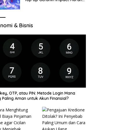
di VocaGame untuk Jelajah
Wilayah Baru
nomi & Bisnis
key, OTP, atau PIN: Metode Login Mana
 Paling Aman untuk Akun Finansial?