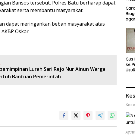
gian Bansos tersebut, Polres Batu berharap dapat
Cara
arakat serta membantu masyarakat.
Biay
agar
an dapat meringankan beban masyarakat atas
Men
s AKBP Oskar.
Gus 
:
ke P
pemimpinan Lurah Sari Rejo Nur Ainun Warga
Usul
Eksp
ntuh Bantuan Pemerintah
dan 
Lobs
Kes
Kese
Agust