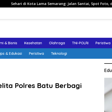
di Kota Lama Semarang: Jalan Santai, Spot Foto, dan Rekomend
i & Bisnis
Kesehatan
Olahraga
TNI-POLRI
Peristiwa
ips & Edukasi
Peristiwa
Teknologi
Edu
lita Polres Batu Berbagi