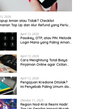
 15, 2026
opup Aman atau Tidak? Checklist
anan Top Up dan Alur Refund yang Perlu
u Cek
April 13, 2026
Passkey, OTP, atau PIN: Metode
Login Mana yang Paling Aman
untuk Akun Finansial?
April 13, 2026
Cara Menghitung Total Biaya
Pinjaman Online agar Cicilan
Tidak Menjebak
April 13, 2026
Pengajuan Kredione Ditolak?
Ini Penyebab Paling Umum dan
Cara Ajukan Ulang
Oktober 11, 2025
Region Nod-Krai Resmi Hadir:
Top Up Genshin Impact Murah