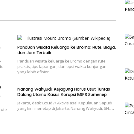
n
Panduan Wisata Keluarga ke Bromo: Rute, Biaya,
dan Jam Terbaik
o
Panduan wisata keluarga ke Bromo dengan rute
tu
praktis, tips lapangan, dan opsi waktu kunjungan
yang lebih efisien.
Nanang Wahyudi: Kejagung Harus Usut Tuntas
Dalang Utama Kasus Korupsi BSPS Sumenep
h
Jakarta, detik1.co.id // Aktivis asal Kepulauan Sapudi
yang kini menetap di Jakarta, Nanang Wahyudi, SH.,…
rute
n