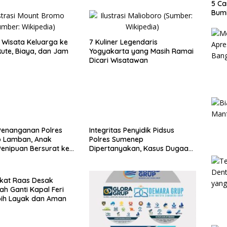
5 Ca
Bumi
Wisata Keluarga ke
7 Kuliner Legendaris
ute, Biaya, dan Jam
Yogyakarta yang Masih Ramai
Dicari Wisatawan
Penanganan Polres
Integritas Penyidik Pidsus
 Lamban, Anak
Polres Sumenep
enipuan Bersurat ke
Dipertanyakan, Kasus Dugaan
lri
Penipuan Oknum LSM Tak
Kunjung Ada Kepastian
kat Raas Desak
ah Ganti Kapal Feri
bih Layak dan Aman