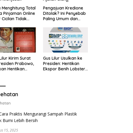
 Menghitung Total
Pengajuan Kredione
a Pinjaman Online
Ditolak? Ini Penyebab
 Cicilan Tidak
Paling Umum dan
jebak
Cara Ajukan Ulang
Lilur Kirim Surat
Gus Lilur Usulkan ke
residen Prabowo,
Presiden: Hentikan
kan Hentikan
Ekspor Benih Lobster,
or Benih Lobster
Ganti dengan Ekspor
Ganti Ekspor
Lobster 50 Gram
ter 50 Gram
ehatan
hatan
us 15, 2025