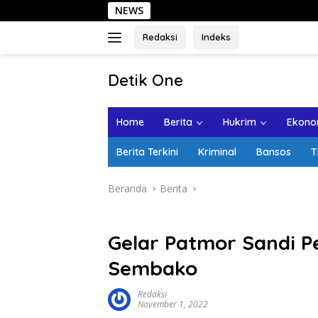
Langsung
NEWS
Sehari 
ke
konten
Redaksi
Indeks
tutup
Detik One
Tajam
Ungkap
Home
Berita
Hukrim
Ekonom
Fakta
Berita Terkini
Kriminal
Bansos
T
Beranda
Berita
Gelar Patmor Sandi Pe
Sembako
Redaksi
November 1, 2022