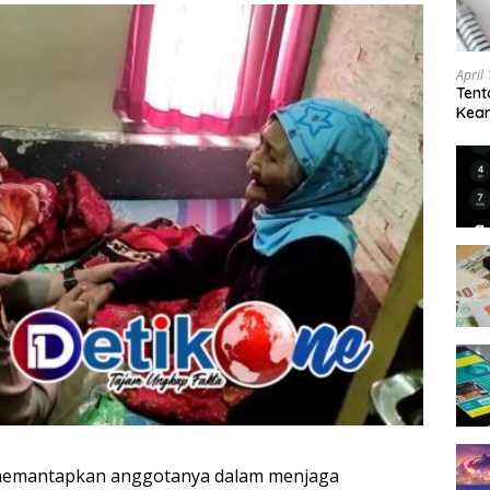
April
Tent
Keam
Kam
 memantapkan anggotanya dalam menjaga