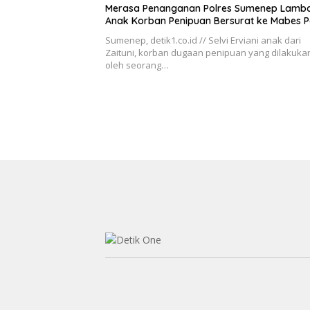
Merasa Penanganan Polres Sumenep Lamba
Anak Korban Penipuan Bersurat ke Mabes Po
Sumenep, detik1.co.id // Selvi Erviani anak dari
Zaituni, korban dugaan penipuan yang dilakuka
oleh seorang…