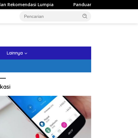
asi Lumpia
Panduan Wisata Keluarga ke Kota Batu: Itine
tutup
Lainnya
kasi