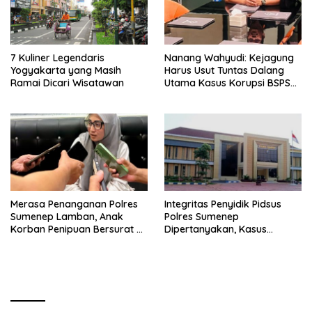
7 Kuliner Legendaris
Nanang Wahyudi: Kejagung
Yogyakarta yang Masih
Harus Usut Tuntas Dalang
Ramai Dicari Wisatawan
Utama Kasus Korupsi BSPS
Sumenep
Merasa Penanganan Polres
Integritas Penyidik Pidsus
Sumenep Lamban, Anak
Polres Sumenep
Korban Penipuan Bersurat ke
Dipertanyakan, Kasus
Mabes Polri
Dugaan Penipuan Oknum
LSM Tak Kunjung Ada
Kepastian