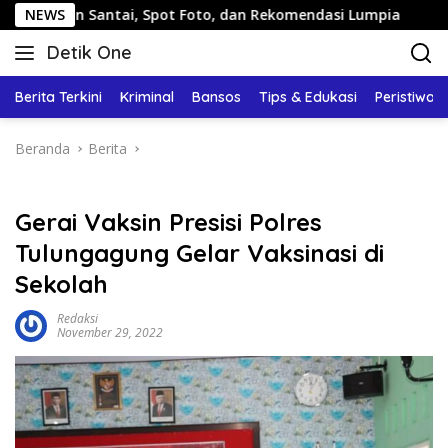
Langsung
Santai, Spot Foto, dan Rekomendasi Lumpia
NEWS
Panduan Wis
ke
Detik One
konten
Tajam
Ungkap
Berita Terkini
Kriminal
Bansos
Tips & Edukasi
Peristiwa
Fakta
Beranda
Berita
Gerai Vaksin Presisi Polres
Tulungagung Gelar Vaksinasi di
Sekolah
Redaksi
November 29, 2022