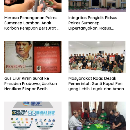
Merasa Penanganan Polres
Integritas Penyidik Pidsus
Sumenep Lamban, Anak
Polres Sumenep
Korban Penipuan Bersurat ke
Dipertanyakan, Kasus
Mabes Polri
Dugaan Penipuan Oknum
LSM Tak Kunjung Ada
Kepastian
Gus Lilur Kirim Surat ke
Masyarakat Raas Desak
Presiden Prabowo, Usulkan
Pemerintah Ganti Kapal Feri
Hentikan Ekspor Benih
yang Lebih Layak dan Aman
Lobster dan Ganti Ekspor
Lobster 50 Gram