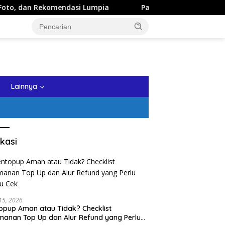
ndasi Lumpia
Panduan Wisata Keluarga ke Kota Batu: Iti
tutup
Lainnya
kasi
 15, 2026
opup Aman atau Tidak? Checklist
anan Top Up dan Alur Refund yang Perlu