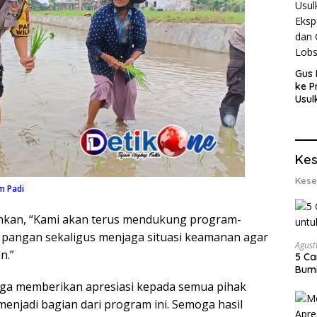
Gus 
ke P
Usul
Eksp
dan 
Lobs
Kes
Kese
m Padi
hkan, “Kami akan terus mendukung program-
angan sekaligus menjaga situasi keamanan agar
Agust
n.”
5 Ca
Bumi
uga memberikan apresiasi kepada semua pihak
menjadi bagian dari program ini. Semoga hasil