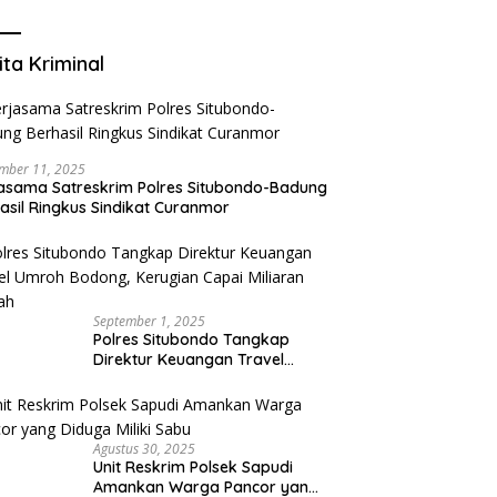
Mengurangi Risiko Merokok
ita Kriminal
mber 11, 2025
asama Satreskrim Polres Situbondo-Badung
asil Ringkus Sindikat Curanmor
September 1, 2025
Polres Situbondo Tangkap
Direktur Keuangan Travel
Umroh Bodong, Kerugian
Capai Miliaran Rupiah
Agustus 30, 2025
Unit Reskrim Polsek Sapudi
Amankan Warga Pancor yang