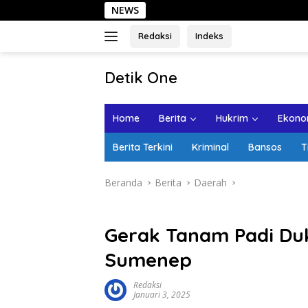
Langsung
NEWS
Sehar
ke
konten
Redaksi
Indeks
tutup
Detik One
Tajam
Ungkap
Home
Berita
Hukrim
Ekonom
Fakta
Berita Terkini
Kriminal
Bansos
T
Beranda
Berita
Daerah
Gerak Tanam Padi Du
Sumenep
Redaksi
Januari 3, 2025