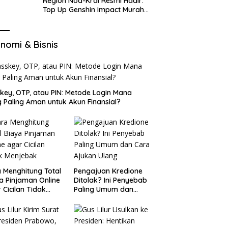
Region Nod-Krai Resmi Hadir:
Top Up Genshin Impact Murah
di VocaGame untuk Jelajah
Wilayah Baru
nomi & Bisnis
key, OTP, atau PIN: Metode Login Mana
 Paling Aman untuk Akun Finansial?
 Menghitung Total
Pengajuan Kredione
a Pinjaman Online
Ditolak? Ini Penyebab
 Cicilan Tidak
Paling Umum dan
jebak
Cara Ajukan Ulang