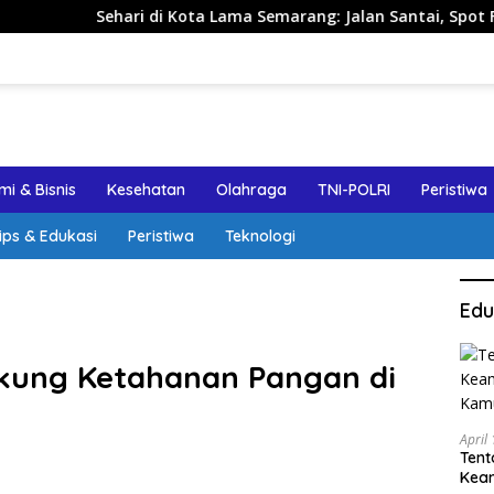
i di Kota Lama Semarang: Jalan Santai, Spot Foto, dan Rekome
i & Bisnis
Kesehatan
Olahraga
TNI-POLRI
Peristiwa
ips & Edukasi
Peristiwa
Teknologi
Edu
kung Ketahanan Pangan di
April
Tent
Keam