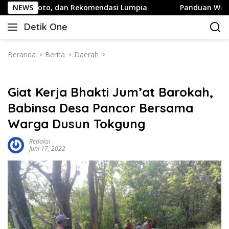
Langsung
to, dan Rekomendasi Lumpia
NEWS
Panduan Wisata Keluarga ke
ke
Detik One
konten
Tajam
Ungkap
Fakta
Beranda
Berita
Daerah
Giat Kerja Bhakti Jum’at Barokah,
Babinsa Desa Pancor Bersama
Warga Dusun Tokgung
Redaksi
Juni 17, 2022