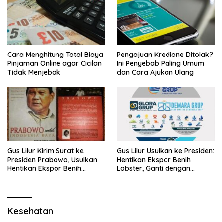
Cara Menghitung Total Biaya
Pengajuan Kredione Ditolak?
Pinjaman Online agar Cicilan
Ini Penyebab Paling Umum
Tidak Menjebak
dan Cara Ajukan Ulang
Gus Lilur Kirim Surat ke
Gus Lilur Usulkan ke Presiden:
Presiden Prabowo, Usulkan
Hentikan Ekspor Benih
Hentikan Ekspor Benih
Lobster, Ganti dengan
Lobster dan Ganti Ekspor
Ekspor Lobster 50 Gram
Lobster 50 Gram
Kesehatan