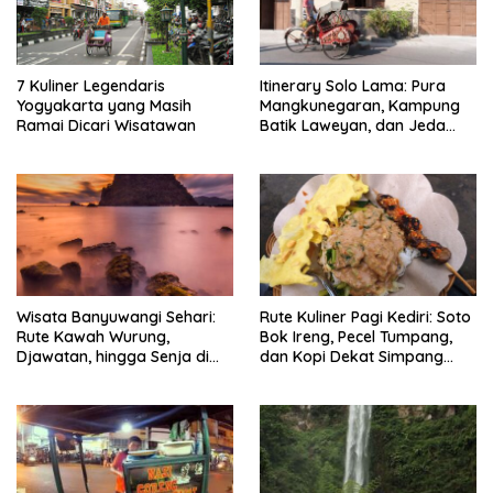
7 Kuliner Legendaris
Itinerary Solo Lama: Pura
Yogyakarta yang Masih
Mangkunegaran, Kampung
Ramai Dicari Wisatawan
Batik Laweyan, dan Jeda
Timlo-Selat Solo
Wisata Banyuwangi Sehari:
Rute Kuliner Pagi Kediri: Soto
Rute Kawah Wurung,
Bok Ireng, Pecel Tumpang,
Djawatan, hingga Senja di
dan Kopi Dekat Simpang
Pulau Merah
Lima Gumul