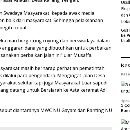
 Pasar Ahadan Desa Karang Tengah.
an Swadaya Masyarakat, kepada awak media
on baik dari masyarakat. Sehingga pelaksanaan
begitu cepat.
Gus 
ke P
reka mau bergotong royong dan berswadaya dalam
Usul
Eksp
b anggaran dana yang dibutuhkan untuk perbaikan
dan 
sanakan perbaikan jalan ini” ujar Musaffa.
Lobs
Kes
syarakat masih berharap perhatian pemetintah
Kese
ik dilalui para pengendara. Mengingat jalan Desa
yarakat sekitar tapi juga Masyarakat Luar sapudi
ang datang untuk Bersiarah ke Asta keramat Adi
Agust
5 Ca
ersebut diantaranya MWC NU Gayam dan Ranting NU
Bumi