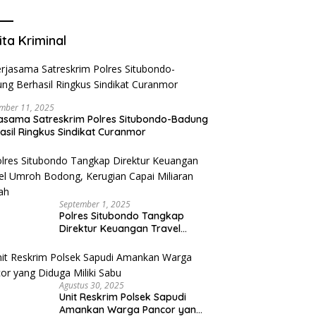
Mengurangi Risiko Merokok
ita Kriminal
mber 11, 2025
asama Satreskrim Polres Situbondo-Badung
asil Ringkus Sindikat Curanmor
September 1, 2025
Polres Situbondo Tangkap
Direktur Keuangan Travel
Umroh Bodong, Kerugian
Capai Miliaran Rupiah
Agustus 30, 2025
Unit Reskrim Polsek Sapudi
Amankan Warga Pancor yang