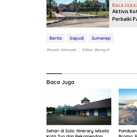
Baca Juga
Aktivis K
Perbaiki 
Berita
Sapudi
Sumenep
Penulis: Akhmadi
Editor: Benny.H
Baca Juga
Sehari di Solo: Itinerary Wisata
Panduan 
Kota Tua dan Rekomendasi
Bromo: R