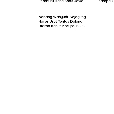
Pemburu Rasa Khas Jawa
sampai 
Nanang Wahyudi: Kejagung
Harus Usut Tuntas Dalang
Utama Kasus Korupsi BSPS
Sumenep