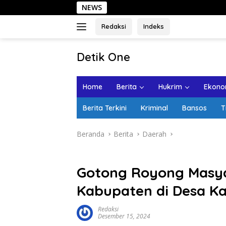
Langsung
NEWS
Sehari
ke
konten
Redaksi
Indeks
tutup
Detik One
Tajam
Ungkap
Home
Berita
Hukrim
Ekonom
Fakta
Berita Terkini
Kriminal
Bansos
T
Beranda
Berita
Daerah
Gotong Royong Masya
Kabupaten di Desa K
Redaksi
Desember 15, 2024