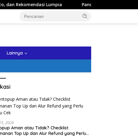
dasi Lumpia
Panduan Wisata Keluarga ke Kota Batu: Itin
tutup
Lainnya
kasi
 15, 2026
opup Aman atau Tidak? Checklist
anan Top Up dan Alur Refund yang Perlu