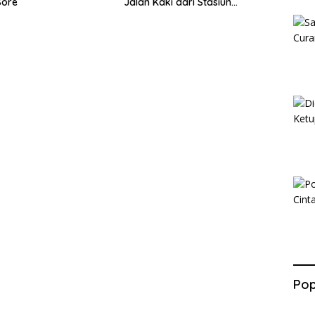
Sore
Jalan Kaki dari Stasiun
Balapan
Pop