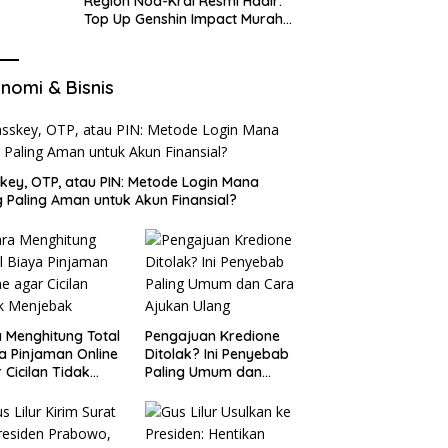
Region Nod-Krai Resmi Hadir:
Top Up Genshin Impact Murah
di VocaGame untuk Jelajah
Wilayah Baru
nomi & Bisnis
key, OTP, atau PIN: Metode Login Mana
 Paling Aman untuk Akun Finansial?
 Menghitung Total
Pengajuan Kredione
a Pinjaman Online
Ditolak? Ini Penyebab
 Cicilan Tidak
Paling Umum dan
jebak
Cara Ajukan Ulang