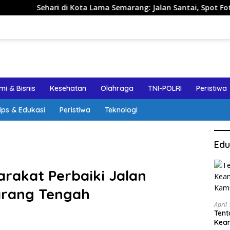
 di Kota Lama Semarang: Jalan Santai, Spot Foto, dan Rekomen
i & Bisnis
Kesehatan
Olahraga
TNI-POLRI
Peristiwa
ips & Edukasi
Peristiwa
Teknologi
Edu
rakat Perbaiki Jalan
arang Tengah
April
Tent
Keam