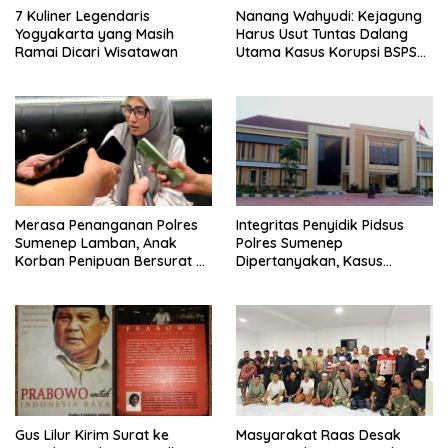
7 Kuliner Legendaris
Nanang Wahyudi: Kejagung
Yogyakarta yang Masih
Harus Usut Tuntas Dalang
Ramai Dicari Wisatawan
Utama Kasus Korupsi BSPS
Sumenep
Merasa Penanganan Polres
Integritas Penyidik Pidsus
Sumenep Lamban, Anak
Polres Sumenep
Korban Penipuan Bersurat ke
Dipertanyakan, Kasus
Mabes Polri
Dugaan Penipuan Oknum
LSM Tak Kunjung Ada
Kepastian
Gus Lilur Kirim Surat ke
Masyarakat Raas Desak