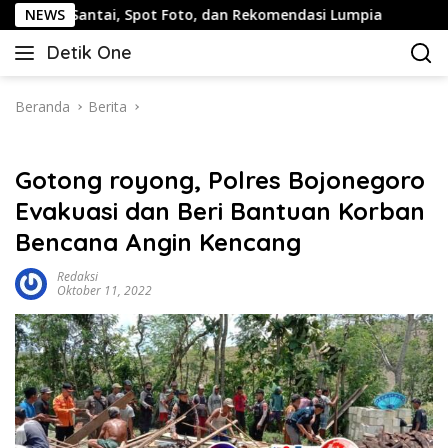
Langsung
tai, Spot Foto, dan Rekomendasi Lumpia
NEWS
Panduan Wisat
ke
Detik One
konten
Tajam
Ungkap
Fakta
Beranda
Berita
Gotong royong, Polres Bojonegoro
Evakuasi dan Beri Bantuan Korban
Bencana Angin Kencang
Redaksi
Oktober 11, 2022