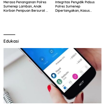
Merasa Penanganan Polres
Integritas Penyidik Pidsus
Sumenep Lamban, Anak
Polres Sumenep
Korban Penipuan Bersurat ke
Dipertanyakan, Kasus
Mabes Polri
Dugaan Penipuan Oknum
LSM Tak Kunjung Ada
Kepastian
Edukasi