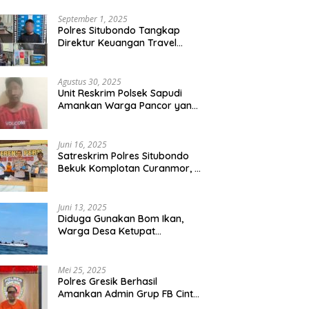
September 1, 2025
Polres Situbondo Tangkap
Direktur Keuangan Travel
Umroh Bodong, Kerugian
Capai Miliaran Rupiah
Agustus 30, 2025
Unit Reskrim Polsek Sapudi
Amankan Warga Pancor yang
Diduga Miliki Sabu
Juni 16, 2025
Satreskrim Polres Situbondo
Bekuk Komplotan Curanmor, 9
Tersangka Berhasil Diringkus
Juni 13, 2025
Diduga Gunakan Bom Ikan,
Warga Desa Ketupat
Kecamatan Raas Terancam
Pidana
Mei 25, 2025
Polres Gresik Berhasil
Amankan Admin Grup FB Cinta
Sedarah di Denpasar Bali