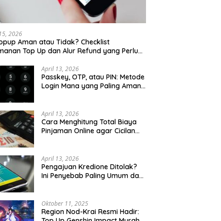
 15, 2026
opup Aman atau Tidak? Checklist
anan Top Up dan Alur Refund yang Perlu
u Cek
April 13, 2026
Passkey, OTP, atau PIN: Metode
Login Mana yang Paling Aman
untuk Akun Finansial?
April 13, 2026
Cara Menghitung Total Biaya
Pinjaman Online agar Cicilan
Tidak Menjebak
April 13, 2026
Pengajuan Kredione Ditolak?
Ini Penyebab Paling Umum dan
Cara Ajukan Ulang
Oktober 11, 2025
Region Nod-Krai Resmi Hadir:
Top Up Genshin Impact Murah