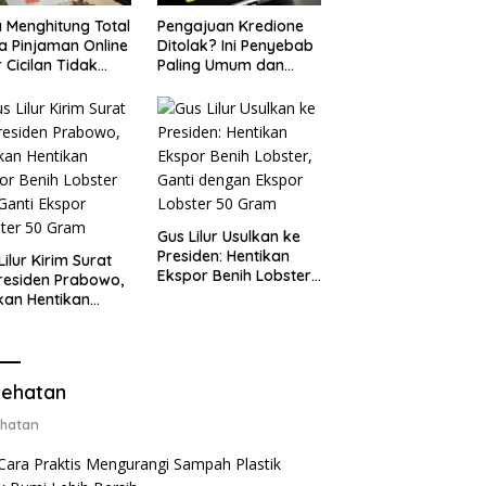
 Menghitung Total
Pengajuan Kredione
a Pinjaman Online
Ditolak? Ini Penyebab
 Cicilan Tidak
Paling Umum dan
jebak
Cara Ajukan Ulang
Gus Lilur Usulkan ke
Presiden: Hentikan
Lilur Kirim Surat
Ekspor Benih Lobster,
residen Prabowo,
Ganti dengan Ekspor
kan Hentikan
Lobster 50 Gram
or Benih Lobster
Ganti Ekspor
ter 50 Gram
ehatan
hatan