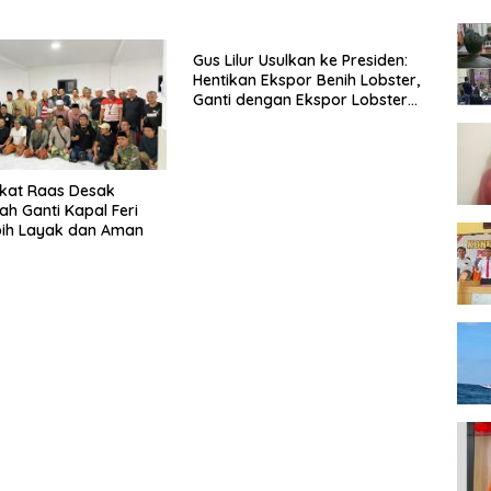
lri
Penipuan Oknum LSM Tak
Kunjung Ada Kepastian
Gus Lilur Usulkan ke Presiden:
Hentikan Ekspor Benih Lobster,
Ganti dengan Ekspor Lobster
50 Gram
kat Raas Desak
ah Ganti Kapal Feri
bih Layak dan Aman