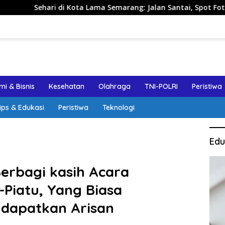
 Lama Semarang: Jalan Santai, Spot Foto, dan Rekomendasi Lum
i & Bisnis
Kesehatan
Olahraga
TNI-POLRI
Peristiwa
ips & Edukasi
Peristiwa
Teknologi
Edu
erbagi kasih Acara
Piatu, Yang Biasa
ndapatkan Arisan