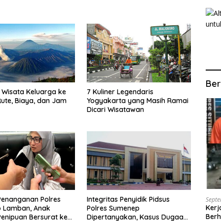
Ber
Wisata Keluarga ke
7 Kuliner Legendaris
ute, Biaya, dan Jam
Yogyakarta yang Masih Ramai
Dicari Wisatawan
Penanganan Polres
Integritas Penyidik Pidsus
Septe
Kerj
 Lamban, Anak
Polres Sumenep
Berh
enipuan Bersurat ke
Dipertanyakan, Kasus Dugaan