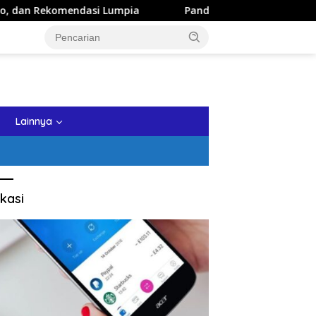
pia
Panduan Wisata Keluarga ke Kota Batu: Itinerary Se
tutup
Lainnya
kasi