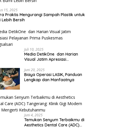
us 15, 2025
ra Praktis Mengurangi Sampah Plastik untuk
 Lebih Bersih
Juli 10, 2025
Media DetikOne dan Harian
Visual Jatim Apresiasi
Pelayanan Prima Puskesmas
Bangsalsari
Juni 20, 2025
Biaya Operasi LASIK, Panduan
Lengkap dan Manfaatnya
Juni 4, 2025
Temukan Senyum Terbaikmu di
Aesthetics Dental Care (ADC)