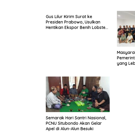
Sumenep
Mabes Po
Gus Lilur Kirim Surat ke
Presiden Prabowo, Usulkan
Hentikan Ekspor Benih Lobster
dan Ganti Ekspor Lobster 50
Gram
Masyara
Pemerint
yang Le
Semarak Hari Santri Nasional,
PCNU Situbondo Akan Gelar
Apel di Alun-Alun Besuki