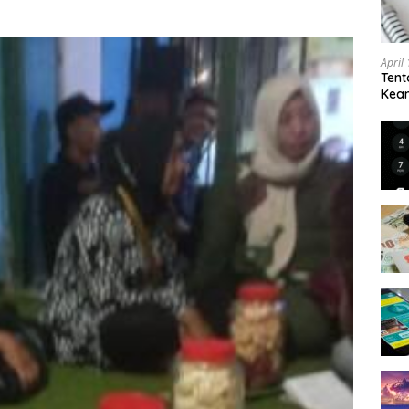
April
Tent
Keam
Kam