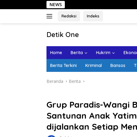
Langsung
NEWS
Sehari di Kota
ke
konten
Redaksi
Indeks
tutup
Detik One
Tajam
Ungkap
Home
Berita
Hukrim
Ekonom
Fakta
Berita Terkini
Kriminal
Bansos
T
Beranda
Berita
Grup Paradis-Wangi B
Santunan Anak Yatim-
dijalankan Setiap Me