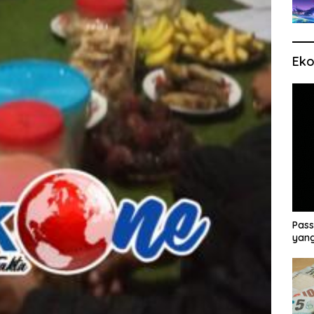
Eko
Pass
yang