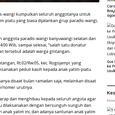
Cara
Biay
s-wangi kumpulkan seluruh anggotanya untuk
agar
m-piatu yang biasa dijalankan grup paradis-wangi,
Men
ruh anggota paradis-wangi banyuwangi selatan dan
04:00 Wib, sampai selesai, “salah satu donatur
san tersebut adalah warga gintangan.
Gus 
ntangan, Rt.02/Rw.05, kec. Rogojampi. yang
ke P
sanakan peduli kasih kepada anak yatim-piatu.
Usul
Eksp
dan 
hanya disaat bulan ramadan saja, melainkan disaat
Lobs
re/nomer urutnya.
Kes
harap dan menghibau kepada seluruh angota agar
Kese
alu dilaksanakan dengan bersunguh-sunguh dan
 anak yatim ini, dan adanya santunan anak yatim