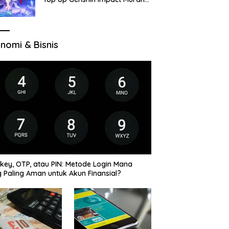
di VocaGame untuk Jelajah
Wilayah Baru
nomi & Bisnis
key, OTP, atau PIN: Metode Login Mana
 Paling Aman untuk Akun Finansial?