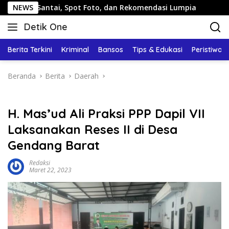
Langsung
tai, Spot Foto, dan Rekomendasi Lumpia
NEWS
Panduan Wisat
ke
Detik One
konten
Tajam
Ungkap
Berita Terkini
Kriminal
Bansos
Tips & Edukasi
Peristiwa
Fakta
Beranda
Berita
Daerah
H. Mas’ud Ali Praksi PPP Dapil VII
Laksanakan Reses II di Desa
Gendang Barat
Redaksi
Maret 22, 2023