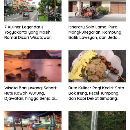
7 Kuliner Legendaris
Itinerary Solo Lama: Pura
Yogyakarta yang Masih
Mangkunegaran, Kampung
Ramai Dicari Wisatawan
Batik Laweyan, dan Jeda
Timlo-Selat Solo
Wisata Banyuwangi Sehari:
Rute Kuliner Pagi Kediri: Soto
Rute Kawah Wurung,
Bok Ireng, Pecel Tumpang,
Djawatan, hingga Senja di
dan Kopi Dekat Simpang
Pulau Merah
Lima Gumul