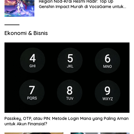
Region Nod-Krai Resmi Hadir: Top Up
Genshin Impact Murah di VocaGame untuk
Jelajah Wilayah Baru
Ekonomi & Bisnis
Passkey, OTP, atau PIN: Metode Login Mana yang Paling Aman
untuk Akun Finansial?