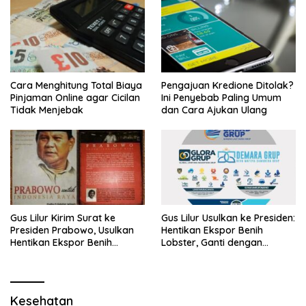
Cara Menghitung Total Biaya
Pengajuan Kredione Ditolak?
Pinjaman Online agar Cicilan
Ini Penyebab Paling Umum
Tidak Menjebak
dan Cara Ajukan Ulang
Gus Lilur Kirim Surat ke
Gus Lilur Usulkan ke Presiden:
Presiden Prabowo, Usulkan
Hentikan Ekspor Benih
Hentikan Ekspor Benih
Lobster, Ganti dengan
Lobster dan Ganti Ekspor
Ekspor Lobster 50 Gram
Lobster 50 Gram
Kesehatan