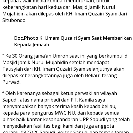
kepada awak media kembali menuturkan, untuk
keberangkatan hari kedua dari Masjid Jamik Nurul
Mujahidin akan dilepas oleh KH. Imam Quzairi Syam dari
Situbondo.
Doc.Photo KH.Imam Quzairi Syam Saat Memberikan
Kepada Jemaah
” Ke 30 Orang jama’ah Umroh saat ini yang berkumpul di
Masjid Jamik Nurul Mujahidin setelah mendapat
Tausyiah dari KH. Imam Quzairi Syam selanjutnya akan
dilepas keberangkatannya juga oleh Beliau” terang
Purwadi.
” Oleh karenanya sebagai ketua perwakilan wilayah
Sapudi, atas nama pribadi dan PT. Kamila saya
menyampaikan banyak terima kasih kepada beliau,
kepada para pengurus MWC NU, dan kepada semua
pihak baik kantor kesahbandaran UPP Sapudi yang telah
menyediakan fasilitas bagi kami dan juga anggota
Koramil 0827/20 Sapudi, Polsek Sapudi dan teman teman