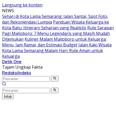
Langsung ke konten
NEWS
Sehari di Kota Lama Semarang: Jalan Santai, Spot Foto,
dan Rekomendasi Lumpia
Panduan Wisata Keluarga ke
Kota Batu: Itinerary Seharian yang Realistis
Rute Sarapan
Pagi Malioboro: 7 Menu Legendaris yang Masih Mudah
Ditemukan
Kuliner Malam Malioboro untuk Keluarga:
Menu, Jam Ramai, dan Estimasi Budget
Jalan Kaki Wisata
Kota Lama Semarang Malam Hari: Rute Aman untuk
Keluarga
Detik One
Tajam Ungkap Fakta
Redaksi
Indeks
tutup