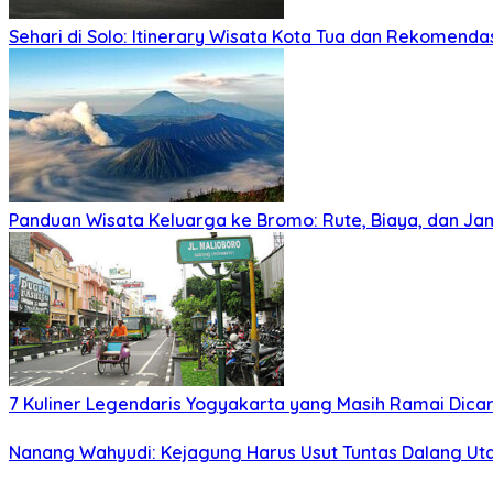
Sehari di Solo: Itinerary Wisata Kota Tua dan Rekomenda
Panduan Wisata Keluarga ke Bromo: Rute, Biaya, dan Ja
7 Kuliner Legendaris Yogyakarta yang Masih Ramai Dica
Nanang Wahyudi: Kejagung Harus Usut Tuntas Dalang U