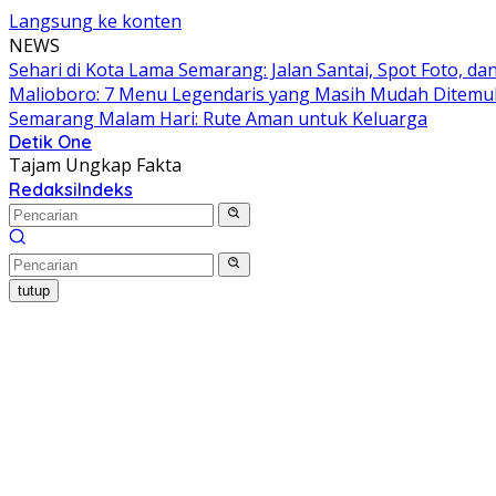
Langsung ke konten
NEWS
Sehari di Kota Lama Semarang: Jalan Santai, Spot Foto, 
Malioboro: 7 Menu Legendaris yang Masih Mudah Ditem
Semarang Malam Hari: Rute Aman untuk Keluarga
Detik One
Tajam Ungkap Fakta
Redaksi
Indeks
tutup