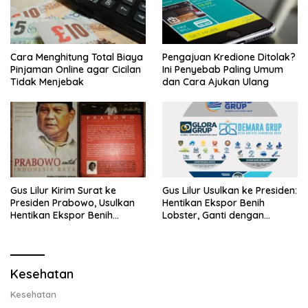
Cara Menghitung Total Biaya
Pengajuan Kredione Ditolak?
Pinjaman Online agar Cicilan
Ini Penyebab Paling Umum
Tidak Menjebak
dan Cara Ajukan Ulang
Gus Lilur Kirim Surat ke
Gus Lilur Usulkan ke Presiden:
Presiden Prabowo, Usulkan
Hentikan Ekspor Benih
Hentikan Ekspor Benih
Lobster, Ganti dengan
Lobster dan Ganti Ekspor
Ekspor Lobster 50 Gram
Lobster 50 Gram
Kesehatan
Kesehatan