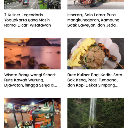
7 Kuliner Legendaris
Itinerary Solo Lama: Pura
Yogyakarta yang Masih
Mangkunegaran, Kampung
Ramai Dicari Wisatawan
Batik Laweyan, dan Jeda
Timlo-Selat Solo
Wisata Banyuwangi Sehari:
Rute Kuliner Pagi Kediri: Soto
Rute Kawah Wurung,
Bok Ireng, Pecel Tumpang,
Djawatan, hingga Senja di
dan Kopi Dekat Simpang
Pulau Merah
Lima Gumul