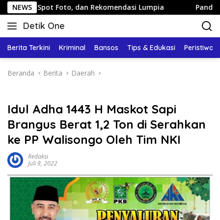
Langsung
 Spot Foto, dan Rekomendasi Lumpia
NEWS
Panduan Wisata Kel
ke
Detik One
konten
Tajam
Ungkap
Berita Terkini
Kriminal
Bansos
Tips & Edukasi
Peristiwa
Fakta
Beranda
Berita
Daerah
Idul Adha 1443 H Maskot Sapi
Brangus Berat 1,2 Ton di Serahkan
ke PP Walisongo Oleh Tim NKI
Redaksi
Juli 9, 2022