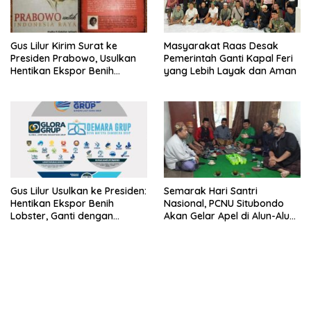
Gus Lilur Kirim Surat ke
Masyarakat Raas Desak
Presiden Prabowo, Usulkan
Pemerintah Ganti Kapal Feri
Hentikan Ekspor Benih
yang Lebih Layak dan Aman
Lobster dan Ganti Ekspor
Lobster 50 Gram
Gus Lilur Usulkan ke Presiden:
Semarak Hari Santri
Hentikan Ekspor Benih
Nasional, PCNU Situbondo
Lobster, Ganti dengan
Akan Gelar Apel di Alun-Alun
Ekspor Lobster 50 Gram
Besuki