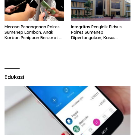
Merasa Penanganan Polres
Integritas Penyidik Pidsus
Sumenep Lamban, Anak
Polres Sumenep
Korban Penipuan Bersurat ke
Dipertanyakan, Kasus
Mabes Polri
Dugaan Penipuan Oknum
LSM Tak Kunjung Ada
Kepastian
Edukasi