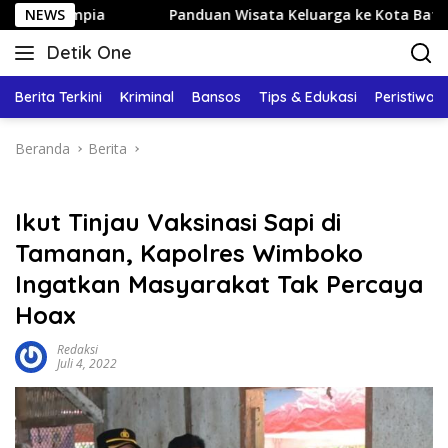
Langsung
NEWS
Panduan Wisata Keluarga ke Kota Batu: Itinerary Sehar
ke
Detik One
konten
Tajam
Ungkap
Berita Terkini
Kriminal
Bansos
Tips & Edukasi
Peristiwa
Fakta
Beranda
Berita
Ikut Tinjau Vaksinasi Sapi di
Tamanan, Kapolres Wimboko
Ingatkan Masyarakat Tak Percaya
Hoax
Redaksi
Juli 4, 2022