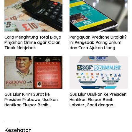
Cara Menghitung Total Biaya
Pengajuan Kredione Ditolak?
Pinjaman Online agar Cicilan
Ini Penyebab Paling Umum
Tidak Menjebak
dan Cara Ajukan Ulang
Gus Lilur Kirim Surat ke
Gus Lilur Usulkan ke Presiden:
Presiden Prabowo, Usulkan
Hentikan Ekspor Benih
Hentikan Ekspor Benih
Lobster, Ganti dengan
Lobster dan Ganti Ekspor
Ekspor Lobster 50 Gram
Lobster 50 Gram
Kesehatan