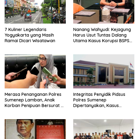
7 Kuliner Legendaris
Nanang Wahyudi: Kejagung
Yogyakarta yang Masih
Harus Usut Tuntas Dalang
Ramai Dicari Wisatawan
Utama Kasus Korupsi BSPS
Sumenep
Merasa Penanganan Polres
Integritas Penyidik Pidsus
Sumenep Lamban, Anak
Polres Sumenep
Korban Penipuan Bersurat ke
Dipertanyakan, Kasus
Mabes Polri
Dugaan Penipuan Oknum
LSM Tak Kunjung Ada
Kepastian