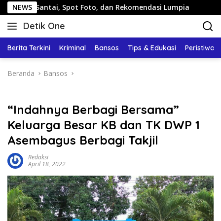
Langsung
Santai, Spot Foto, dan Rekomendasi Lumpia
NEWS
Panduan Wis
ke
Detik One
konten
Tajam
Ungkap
Berita Terkini
Kriminal
Bansos
Tips & Edukasi
Peristiwa
Fakta
Beranda
Bansos
“Indahnya Berbagi Bersama”
Keluarga Besar KB dan TK DWP 1
Asembagus Berbagi Takjil
Redaksi
April 18, 2022