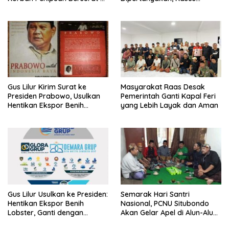
Mabes Polri
Dugaan Penipuan Oknum
LSM Tak Kunjung Ada
Kepastian
Gus Lilur Kirim Surat ke
Masyarakat Raas Desak
Presiden Prabowo, Usulkan
Pemerintah Ganti Kapal Feri
Hentikan Ekspor Benih
yang Lebih Layak dan Aman
Lobster dan Ganti Ekspor
Lobster 50 Gram
Gus Lilur Usulkan ke Presiden:
Semarak Hari Santri
Hentikan Ekspor Benih
Nasional, PCNU Situbondo
Lobster, Ganti dengan
Akan Gelar Apel di Alun-Alun
Ekspor Lobster 50 Gram
Besuki