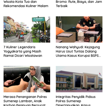
Wisata Kota Tua dan
Bromo: Rute, Biaya, dan Jam
Rekomendasi Kuliner Malam
Terbaik
7 Kuliner Legendaris
Nanang Wahyudi: Kejagung
Yogyakarta yang Masih
Harus Usut Tuntas Dalang
Ramai Dicari Wisatawan
Utama Kasus Korupsi BSPS
Sumenep
Merasa Penanganan Polres
Integritas Penyidik Pidsus
Sumenep Lamban, Anak
Polres Sumenep
Korban Penipuan Bersurat ke
Dipertanyakan, Kasus