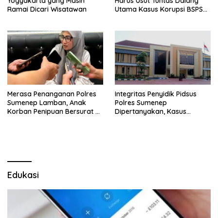
Yogyakarta yang Masih
Harus Usut Tuntas Dalang
Ramai Dicari Wisatawan
Utama Kasus Korupsi BSPS
Sumenep
Merasa Penanganan Polres
Integritas Penyidik Pidsus
Sumenep Lamban, Anak
Polres Sumenep
Korban Penipuan Bersurat ke
Dipertanyakan, Kasus
Mabes Polri
Dugaan Penipuan Oknum
LSM Tak Kunjung Ada
Kepastian
Edukasi