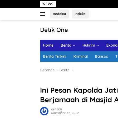
Langsung
NEWS
Sehari di K
ke
konten
Redaksi
Indeks
tutup
Detik One
Tajam
Ungkap
Home
Berita
Hukrim
Ekonom
Fakta
Berita Terkini
Kriminal
Bansos
T
Beranda
Berita
Ini Pesan Kapolda Jat
Berjamaah di Masjid 
Redaksi
November 17, 2022