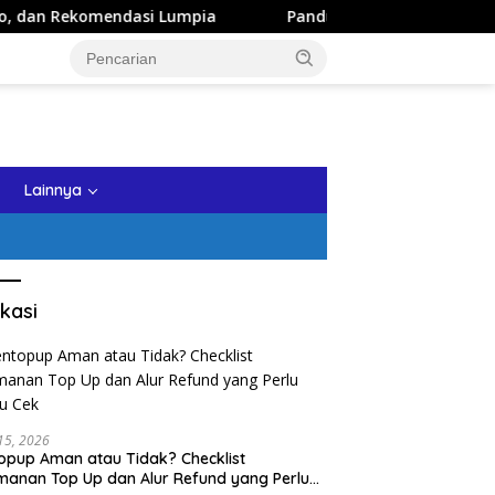
Lumpia
Panduan Wisata Keluarga ke Kota Batu: Itinerary
tutup
Lainnya
kasi
 15, 2026
opup Aman atau Tidak? Checklist
anan Top Up dan Alur Refund yang Perlu