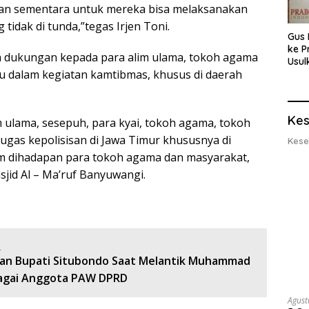
hkan sementara untuk mereka bisa melaksanakan
tidak di tunda,”tegas Irjen Toni.
Gus 
ke P
on dukungan kepada para alim ulama, tokoh agama
Usul
 dalam kegiatan kamtibmas, khusus di daerah
Eksp
dan 
Lobs
Kes
ulama, sesepuh, para kyai, tokoh agama, tokoh
gas kepolisisan di Jawa Timur khususnya di
Kese
tim dihadapan para tokoh agama dan masyarakat,
sjid Al – Ma’ruf Banyuwangi.
:
san Bupati Situbondo Saat Melantik Muhammad
bagai Anggota PAW DPRD
Agust