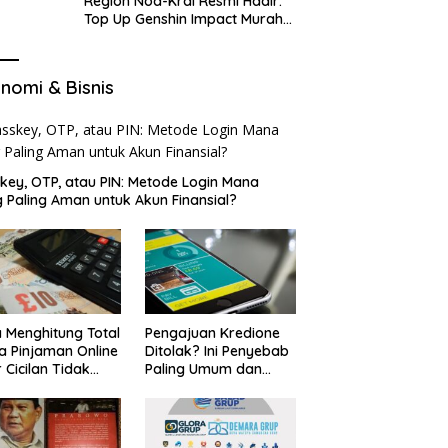
Region Nod-Krai Resmi Hadir:
Top Up Genshin Impact Murah
di VocaGame untuk Jelajah
Wilayah Baru
nomi & Bisnis
key, OTP, atau PIN: Metode Login Mana
 Paling Aman untuk Akun Finansial?
 Menghitung Total
Pengajuan Kredione
a Pinjaman Online
Ditolak? Ini Penyebab
 Cicilan Tidak
Paling Umum dan
jebak
Cara Ajukan Ulang