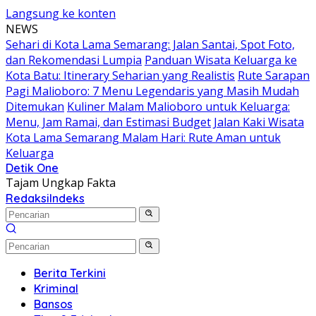
Langsung ke konten
NEWS
Sehari di Kota Lama Semarang: Jalan Santai, Spot Foto,
dan Rekomendasi Lumpia
Panduan Wisata Keluarga ke
Kota Batu: Itinerary Seharian yang Realistis
Rute Sarapan
Pagi Malioboro: 7 Menu Legendaris yang Masih Mudah
Ditemukan
Kuliner Malam Malioboro untuk Keluarga:
Menu, Jam Ramai, dan Estimasi Budget
Jalan Kaki Wisata
Kota Lama Semarang Malam Hari: Rute Aman untuk
Keluarga
Detik One
Tajam Ungkap Fakta
Redaksi
Indeks
Berita Terkini
Kriminal
Bansos