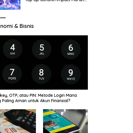
di VocaGame untuk Jelajah
Wilayah Baru
nomi & Bisnis
key, OTP, atau PIN: Metode Login Mana
 Paling Aman untuk Akun Finansial?