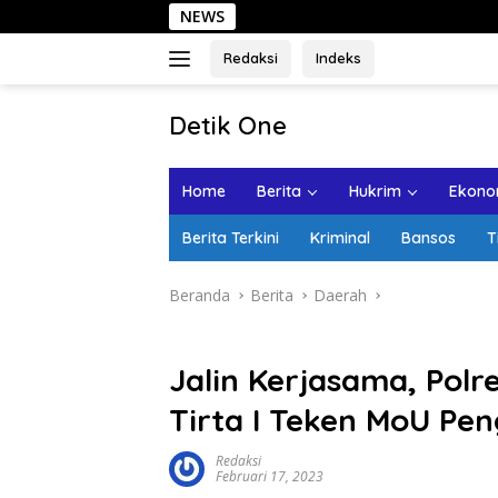
Langsung
NEWS
Sehari d
ke
konten
Redaksi
Indeks
tutup
Detik One
Tajam
Ungkap
Home
Berita
Hukrim
Ekonom
Fakta
Berita Terkini
Kriminal
Bansos
T
Beranda
Berita
Daerah
Jalin Kerjasama, Pol
Tirta I Teken MoU P
Redaksi
Februari 17, 2023