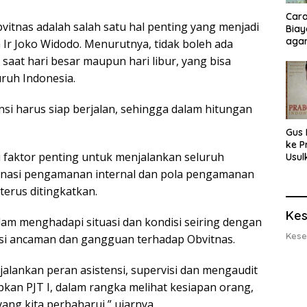
Cara
itnas adalah salah satu hal penting yang menjadi
Biay
agar
a Ir Joko Widodo. Menurutnya, tidak boleh ada
Men
aat hari besar maupun hari libur, yang bisa
ruh Indonesia.
nsi harus siap berjalan, sehingga dalam hitungan
Gus 
ke P
faktor penting untuk menjalankan seluruh
Usul
Eksp
rdinasi pengamanan internal dan pola pengamanan
dan 
terus ditingkatkan.
Lobs
Kes
am menghadapi situasi dan kondisi seiring dengan
Kese
si ancaman dan gangguan terhadap Obvitnas.
jalankan peran asistensi, supervisi dan mengaudit
kan PJT I, dalam rangka melihat kesiapan orang,
ng kita perbaharui,” ujarnya.