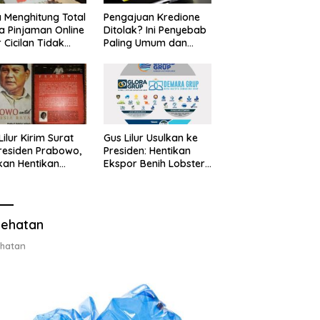
 Menghitung Total
Pengajuan Kredione
a Pinjaman Online
Ditolak? Ini Penyebab
 Cicilan Tidak
Paling Umum dan
jebak
Cara Ajukan Ulang
Lilur Kirim Surat
Gus Lilur Usulkan ke
residen Prabowo,
Presiden: Hentikan
kan Hentikan
Ekspor Benih Lobster,
or Benih Lobster
Ganti dengan Ekspor
Ganti Ekspor
Lobster 50 Gram
ter 50 Gram
ehatan
hatan