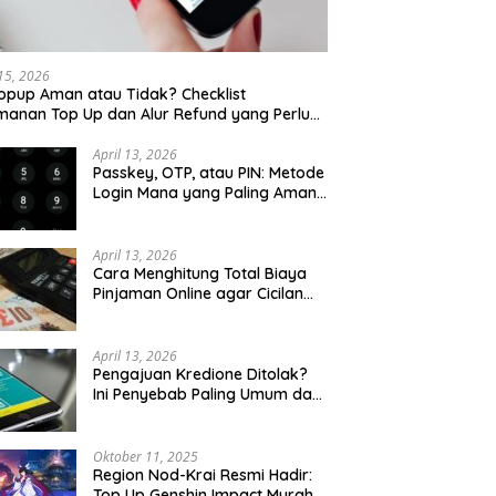
 15, 2026
opup Aman atau Tidak? Checklist
anan Top Up dan Alur Refund yang Perlu
u Cek
April 13, 2026
Passkey, OTP, atau PIN: Metode
Login Mana yang Paling Aman
untuk Akun Finansial?
April 13, 2026
Cara Menghitung Total Biaya
Pinjaman Online agar Cicilan
Tidak Menjebak
April 13, 2026
Pengajuan Kredione Ditolak?
Ini Penyebab Paling Umum dan
Cara Ajukan Ulang
Oktober 11, 2025
Region Nod-Krai Resmi Hadir:
Top Up Genshin Impact Murah