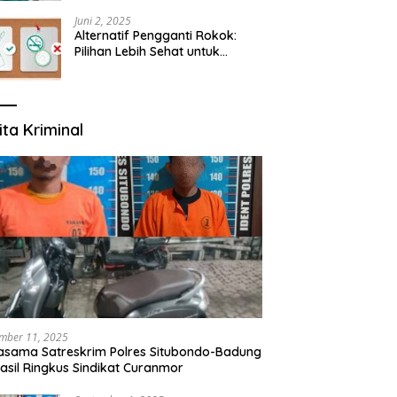
yang Mengerti Kebutuhanmu
Juni 2, 2025
Alternatif Pengganti Rokok:
Pilihan Lebih Sehat untuk
Mengurangi Risiko Merokok
ita Kriminal
mber 11, 2025
asama Satreskrim Polres Situbondo-Badung
asil Ringkus Sindikat Curanmor