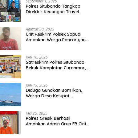
September 1, 2025
Polres Situbondo Tangkap
Direktur Keuangan Travel
Umroh Bodong, Kerugian
Capai Miliaran Rupiah
Agustus 30, 2025
Unit Reskrim Polsek Sapudi
Amankan Warga Pancor yang
Diduga Miliki Sabu
Juni 16, 2025
Satreskrim Polres Situbondo
Bekuk Komplotan Curanmor, 9
Tersangka Berhasil Diringkus
Juni 13, 2025
Diduga Gunakan Bom Ikan,
Warga Desa Ketupat
Kecamatan Raas Terancam
Pidana
Mei 25, 2025
Polres Gresik Berhasil
Amankan Admin Grup FB Cinta
Sedarah di Denpasar Bali