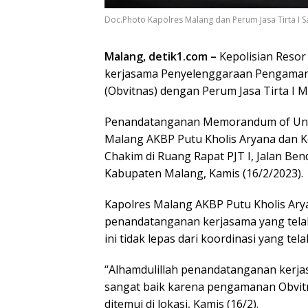
Doc.Photo Kapolres Malang dan Perum Jasa Tirta I
Malang, detik1.com –
Kepolisian Resor
kerjasama Penyelenggaraan Pengamana
(Obvitnas) dengan Perum Jasa Tirta I M
Penandatanganan Memorandum of Unde
Malang AKBP Putu Kholis Aryana dan Kep
Chakim di Ruang Rapat PJT I, Jalan B
Kabupaten Malang, Kamis (16/2/2023).
Kapolres Malang AKBP Putu Kholis Ar
penandatanganan kerjasama yang telah
ini tidak lepas dari koordinasi yang t
“Alhamdulillah penandatanganan kerjasa
sangat baik karena pengamanan Obvitn
ditemui di lokasi, Kamis (16/2).