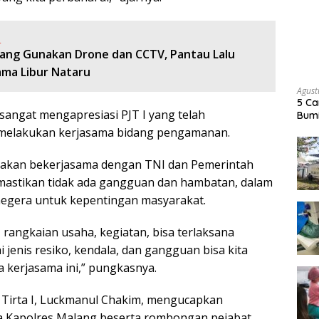
:
lang Gunakan Drone dan CCTV, Pantau Lalu
ama Libur Nataru
Agust
5 Ca
angat mengapresiasi PJT I yang telah
Bumi
 melakukan kerjasama bidang pengamanan.
 akan bekerjasama dengan TNI dan Pemerintah
astikan tidak ada gangguan dan hambatan, dalam
negera untuk kepentingan masyarakat.
rangkaian usaha, kegiatan, bisa terlaksana
jenis resiko, kendala, dan gangguan bisa kita
a kerjasama ini,” pungkasnya.
a Tirta I, Luckmanul Chakim, mengucapkan
a Kapolres Malang beserta rombongan pejabat