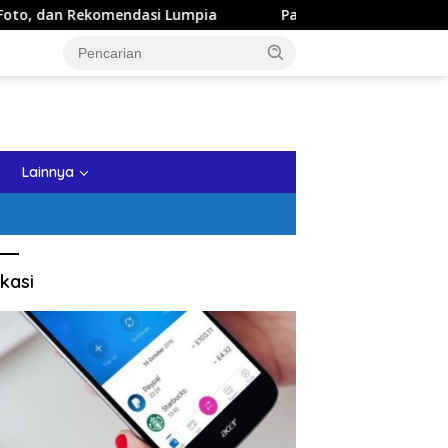
si Lumpia
Panduan Wisata Keluarga ke Kota Batu: Itine
tutup
Lainnya
kasi