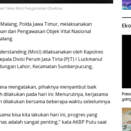
 Saat Teken MoU Pengamanan Obvitnas
 Malang, Polda Jawa Timur, melaksanakan
Eko
n dan Pengawasan Objek Vital Nasional
alang.
rstanding (MoU) dilaksanakan oleh Kapolres
ala Divisi Perum Jasa Tirta (PJT) I Luckmanul
endungan Lahor, Kecamatan Sumberpucung,
yana mengatakan, pihaknya menyambut baik
 dilakukan pada hari ini. Menurutnya, kerjasama
Pass
yang
elah dilakukan bersama beberapa waktu sebelumnya.
ma bisa kita lakukan hari ini, progres yang
as adalah sangat penting,” kata AKBP Putu saat