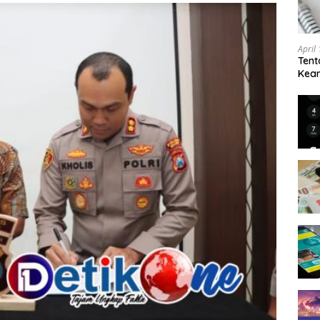
April
Tent
Keam
Kam