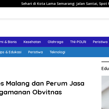
i Kota Lama Semarang: Jalan Santai, Spot Foto, dan Rekomenda
i & Bisnis
Kesehatan
Olahraga
TNI-POLRI
Peristiwa
ips & Edukasi
Peristiwa
Teknologi
Edu
res Malang dan Perum Jasa
engamanan Obvitnas