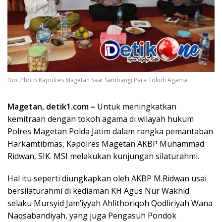
Doc.Photo Kapolres Magetan Saat Sambangi Para Tokoh Agama
Magetan, detik1.com –
Untuk meningkatkan
kemitraan dengan tokoh agama di wilayah hukum
Polres Magetan Polda Jatim dalam rangka pemantaban
Harkamtibmas, Kapolres Magetan AKBP Muhammad
Ridwan, SIK. MSI melakukan kunjungan silaturahmi.
Hal itu seperti diungkapkan oleh AKBP M.Ridwan usai
bersilaturahmi di kediaman KH Agus Nur Wakhid
selaku Mursyid Jam’iyyah Ahlithoriqoh Qodliriyah Wana
Naqsabandiyah, yang juga Pengasuh Pondok