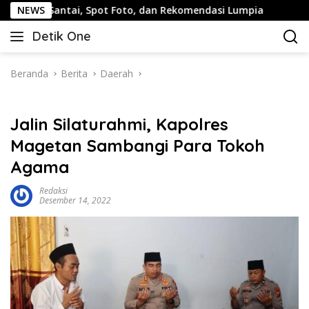
Langsung
antai, Spot Foto, dan Rekomendasi Lumpia
NEWS
Panduan Wisa
ke
Detik One
konten
Tajam
Ungkap
Fakta
Beranda
Berita
Daerah
Jalin Silaturahmi, Kapolres
Magetan Sambangi Para Tokoh
Agama
Redaksi
Desember 14, 2022