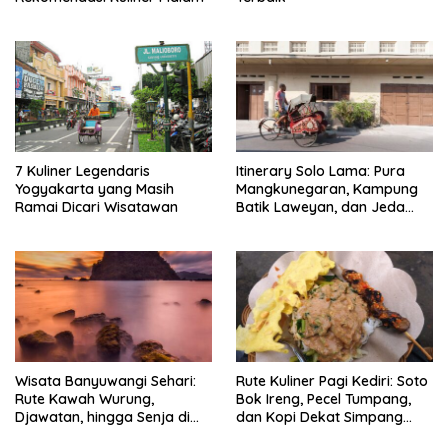
7 Kuliner Legendaris
Itinerary Solo Lama: Pura
Yogyakarta yang Masih
Mangkunegaran, Kampung
Ramai Dicari Wisatawan
Batik Laweyan, dan Jeda
Timlo-Selat Solo
Wisata Banyuwangi Sehari:
Rute Kuliner Pagi Kediri: Soto
Rute Kawah Wurung,
Bok Ireng, Pecel Tumpang,
Djawatan, hingga Senja di
dan Kopi Dekat Simpang
Pulau Merah
Lima Gumul