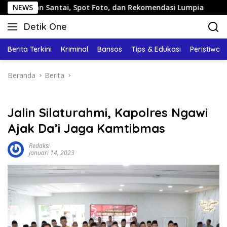
Langsung
Santai, Spot Foto, dan Rekomendasi Lumpia
NEWS
Panduan Wi
ke
Detik One
konten
Tajam
Ungkap
Berita Terkini
Kriminal
Bansos
Tips & Edukasi
Peristiwa
Fakta
Beranda
Berita
Jalin Silaturahmi, Kapolres Ngawi
Ajak Da’i Jaga Kamtibmas
Redaksi
Januari 14, 2023