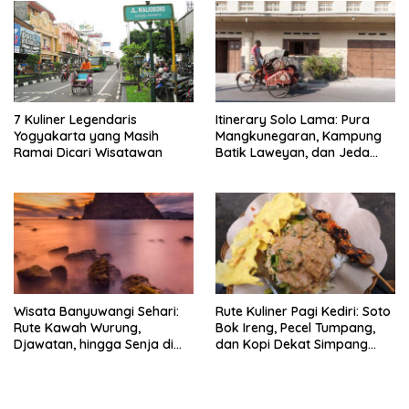
7 Kuliner Legendaris
Itinerary Solo Lama: Pura
Yogyakarta yang Masih
Mangkunegaran, Kampung
Ramai Dicari Wisatawan
Batik Laweyan, dan Jeda
Timlo-Selat Solo
Wisata Banyuwangi Sehari:
Rute Kuliner Pagi Kediri: Soto
Rute Kawah Wurung,
Bok Ireng, Pecel Tumpang,
Djawatan, hingga Senja di
dan Kopi Dekat Simpang
Pulau Merah
Lima Gumul