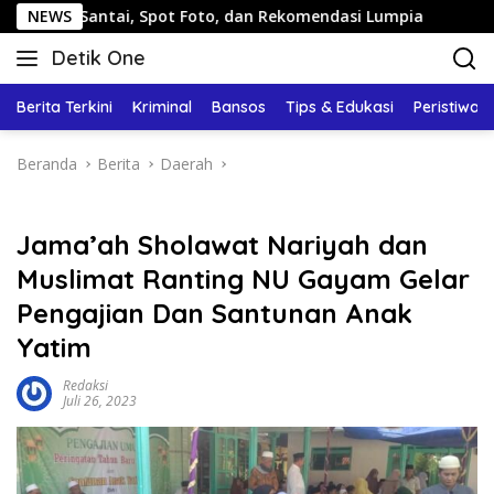
Langsung
tai, Spot Foto, dan Rekomendasi Lumpia
NEWS
Panduan Wisat
ke
Detik One
konten
Tajam
Ungkap
Berita Terkini
Kriminal
Bansos
Tips & Edukasi
Peristiwa
Fakta
Beranda
Berita
Daerah
Jama’ah Sholawat Nariyah dan
Muslimat Ranting NU Gayam Gelar
Pengajian Dan Santunan Anak
Yatim
Redaksi
Juli 26, 2023