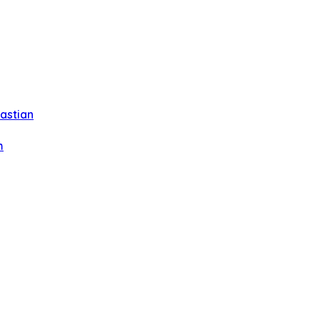
astian
m