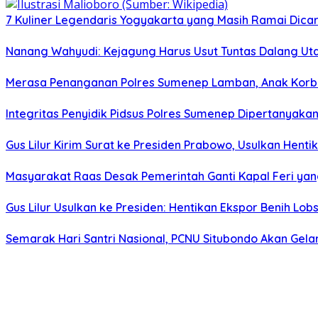
7 Kuliner Legendaris Yogyakarta yang Masih Ramai Dica
Nanang Wahyudi: Kejagung Harus Usut Tuntas Dalang U
Merasa Penanganan Polres Sumenep Lamban, Anak Korban
Integritas Penyidik Pidsus Polres Sumenep Dipertanyak
Gus Lilur Kirim Surat ke Presiden Prabowo, Usulkan Hent
Masyarakat Raas Desak Pemerintah Ganti Kapal Feri ya
Gus Lilur Usulkan ke Presiden: Hentikan Ekspor Benih Lo
Semarak Hari Santri Nasional, PCNU Situbondo Akan Gelar 