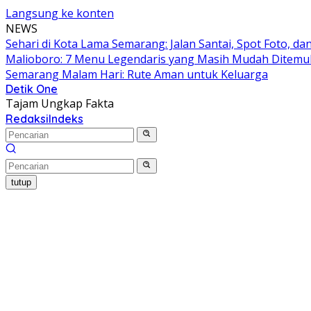
Langsung ke konten
NEWS
Sehari di Kota Lama Semarang: Jalan Santai, Spot Foto, 
Malioboro: 7 Menu Legendaris yang Masih Mudah Ditem
Semarang Malam Hari: Rute Aman untuk Keluarga
Detik One
Tajam Ungkap Fakta
Redaksi
Indeks
tutup