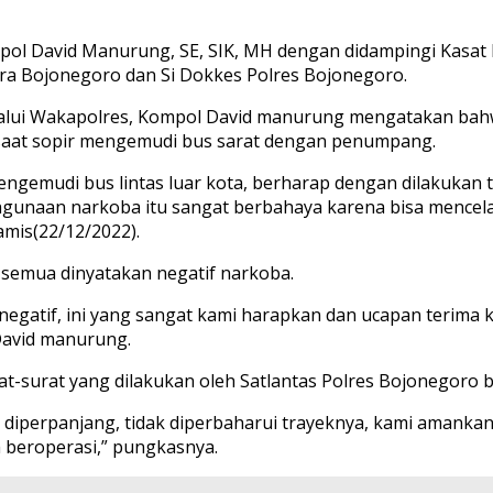
pol David Manurung, SE, SIK, MH dengan didampingi Kasat 
ra Bojonegoro dan Si Dokkes Polres Bojonegoro.
alui Wakapolres, Kompol David manurung mengatakan bahw
as saat sopir mengemudi bus sarat dengan penumpang.
engemudi bus lintas luar kota, berharap dengan dilakukan t
ahgunaan narkoba itu sangat berbahaya karena bisa mence
amis(22/12/2022).
 semua dinyatakan negatif narkoba.
 negatif, ini yang sangat kami harapkan dan ucapan terim
David manurung.
rat-surat yang dilakukan oleh Satlantas Polres Bojonegor
ak diperpanjang, tidak diperbaharui trayeknya, kami amank
beroperasi,” pungkasnya.