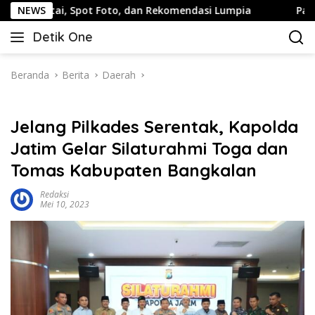
Langsung
tai, Spot Foto, dan Rekomendasi Lumpia
NEWS
Panduan Wisat
ke
Detik One
konten
Tajam
Ungkap
Fakta
Beranda
Berita
Daerah
Jelang Pilkades Serentak, Kapolda
Jatim Gelar Silaturahmi Toga dan
Tomas Kabupaten Bangkalan
Redaksi
Mei 10, 2023