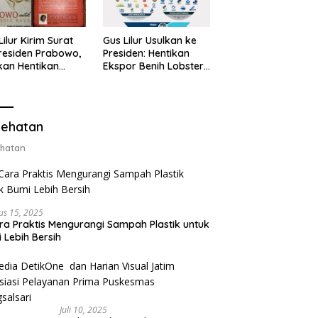
Lilur Kirim Surat
Gus Lilur Usulkan ke
residen Prabowo,
Presiden: Hentikan
kan Hentikan
Ekspor Benih Lobster,
or Benih Lobster
Ganti dengan Ekspor
Ganti Ekspor
Lobster 50 Gram
ter 50 Gram
ehatan
hatan
us 15, 2025
ra Praktis Mengurangi Sampah Plastik untuk
 Lebih Bersih
Juli 10, 2025