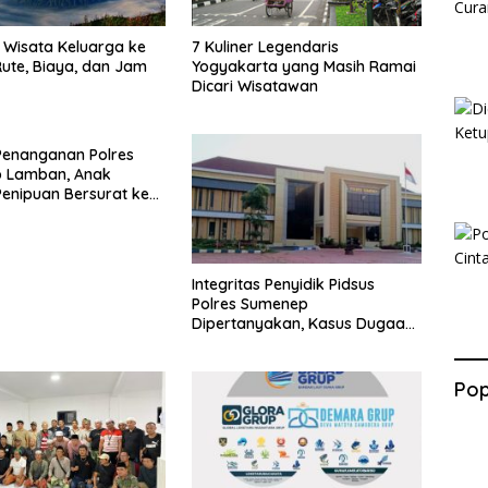
Wisata Keluarga ke
7 Kuliner Legendaris
ute, Biaya, dan Jam
Yogyakarta yang Masih Ramai
Dicari Wisatawan
Penanganan Polres
 Lamban, Anak
enipuan Bersurat ke
lri
Integritas Penyidik Pidsus
Polres Sumenep
Dipertanyakan, Kasus Dugaan
Penipuan Oknum LSM Tak
Kunjung Ada Kepastian
Pop