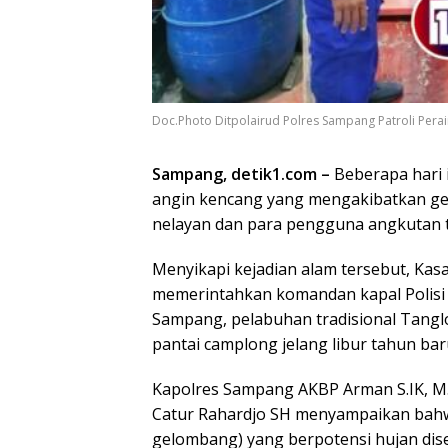
Doc.Photo Ditpolairud Polres Sampang Patroli Perai
Sampang, detik1.com –
Beberapa hari 
angin kencang yang mengakibatkan g
nelayan dan para pengguna angkutan tr
Menyikapi kejadian alam tersebut, Kasa
memerintahkan komandan kapal Polisi 
Sampang, pelabuhan tradisional Tang
pantai camplong jelang libur tahun bar
Kapolres Sampang AKBP Arman S.IK, M.S
Catur Rahardjo SH menyampaikan bahwa
gelombang) yang berpotensi hujan diser