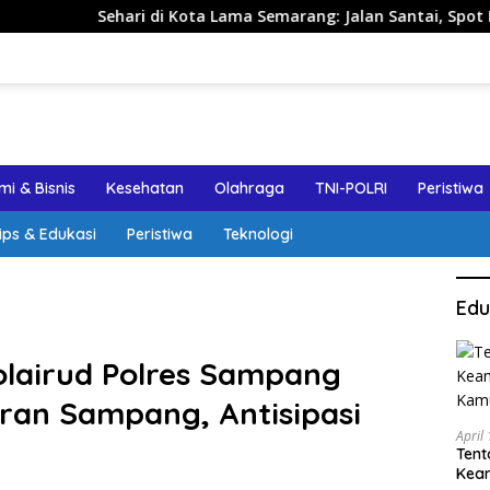
i di Kota Lama Semarang: Jalan Santai, Spot Foto, dan Rekome
i & Bisnis
Kesehatan
Olahraga
TNI-POLRI
Peristiwa
ips & Edukasi
Peristiwa
Teknologi
Edu
olairud Polres Sampang
iran Sampang, Antisipasi
April
Tent
Keam