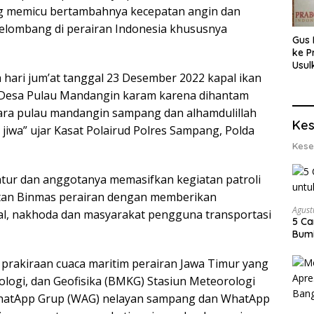
ang memicu bertambahnya kecepatan angin dan
elombang di perairan Indonesia khususnya
Gus 
ke P
Usul
 hari jum’at tanggal 23 Desember 2022 kapal ikan
Eksp
dan 
 Desa Pulau Mandangin karam karena dihantam
Lobs
tara pulau mandangin sampang dan alhamdulillah
Kes
 jiwa” ujar Kasat Polairud Polres Sampang, Polda
Kese
atur dan anggotanya memasifkan kegiatan patroli
atan Binmas perairan dengan memberikan
Agust
al, nakhoda dan masyarakat pengguna transportasi
5 Ca
Bumi
prakiraan cuaca maritim perairan Jawa Timur yang
ologi, dan Geofisika (BMKG) Stasiun Meteorologi
WhatApp Grup (WAG) nelayan sampang dan WhatApp