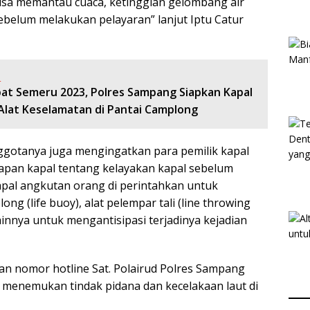
isa memantau cuaca, ketinggian gelombang air
sebelum melakukan pelayaran” lanjut Iptu Catur
:
at Semeru 2023, Polres Sampang Siapkan Kapal
 Alat Keselamatan di Pantai Camplong
ggotanya juga mengingatkan para pemilik kapal
apan kapal tentang kelayakan kapal sebelum
kapal angkutan orang di perintahkan untuk
ng (life buoy), alat pelempar tali (line throwing
ainnya untuk mengantisipasi terjadinya kejadian
an nomor hotline Sat. Polairud Polres Sampang
menemukan tindak pidana dan kecelakaan laut di