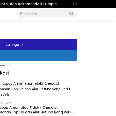
ndasi Lumpia
Panduan Wisata Keluarga ke Kota Batu: Iti
tutup
Lainnya
kasi
 15, 2026
opup Aman atau Tidak? Checklist
anan Top Up dan Alur Refund yang Perlu