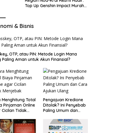
Region Nod-Krai Resmi Hadir:
Top Up Genshin Impact Murah
di VocaGame untuk Jelajah
Wilayah Baru
nomi & Bisnis
key, OTP, atau PIN: Metode Login Mana
 Paling Aman untuk Akun Finansial?
 Menghitung Total
Pengajuan Kredione
a Pinjaman Online
Ditolak? Ini Penyebab
 Cicilan Tidak
Paling Umum dan
jebak
Cara Ajukan Ulang