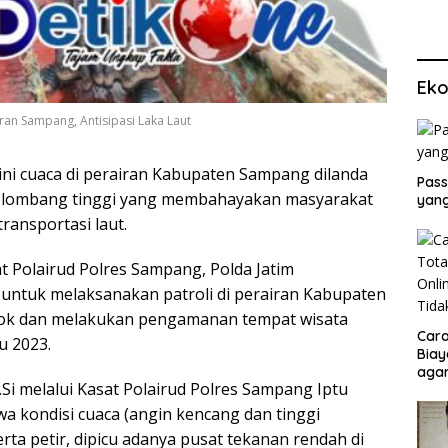
Eko
ran Sampang, Antisipasi Laka Laut
ini cuaca di perairan Kabupaten Sampang dilanda
Pass
elombang tinggi yang membahayakan masyarakat
yang
ansportasi laut.
t Polairud Polres Sampang, Polda Jatim
untuk melaksanakan patroli di perairan Kabupaten
lok dan melakukan pengamanan tempat wisata
Cara
u 2023.
Biay
agar
i melalui Kasat Polairud Polres Sampang Iptu
Men
 kondisi cuaca (angin kencang dan tinggi
ta petir, dipicu adanya pusat tekanan rendah di