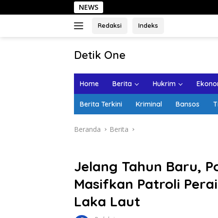
Langsung
NEWS
Sehar
ke
konten
Redaksi
Indeks
tutup
Detik One
Tajam
Ungkap
Home
Berita
Hukrim
Ekonom
Fakta
Berita Terkini
Kriminal
Bansos
T
Beranda
Berita
Jelang Tahun Baru, P
Masifkan Patroli Pera
Laka Laut