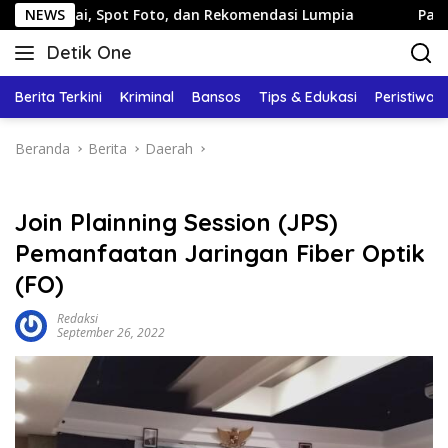
Langsung
Spot Foto, dan Rekomendasi Lumpia
NEWS
Panduan Wisata Kel
ke
Detik One
konten
Tajam
Ungkap
Berita Terkini
Kriminal
Bansos
Tips & Edukasi
Peristiwa
Fakta
Beranda
Berita
Daerah
Join Plainning Session (JPS)
Pemanfaatan Jaringan Fiber Optik
(FO)
Redaksi
September 26, 2022