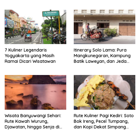
7 Kuliner Legendaris
Itinerary Solo Lama: Pura
Yogyakarta yang Masih
Mangkunegaran, Kampung
Ramai Dicari Wisatawan
Batik Laweyan, dan Jeda
Timlo-Selat Solo
Wisata Banyuwangi Sehari:
Rute Kuliner Pagi Kediri: Soto
Rute Kawah Wurung,
Bok Ireng, Pecel Tumpang,
Djawatan, hingga Senja di
dan Kopi Dekat Simpang
Pulau Merah
Lima Gumul