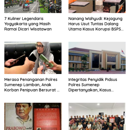
7 Kuliner Legendaris
Nanang Wahyudi: Kejagung
Yogyakarta yang Masih
Harus Usut Tuntas Dalang
Ramai Dicari Wisatawan
Utama Kasus Korupsi BSPS
Sumenep
Merasa Penanganan Polres
Integritas Penyidik Pidsus
Sumenep Lamban, Anak
Polres Sumenep
Korban Penipuan Bersurat ke
Dipertanyakan, Kasus
Mabes Polri
Dugaan Penipuan Oknum
LSM Tak Kunjung Ada
Kepastian