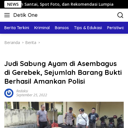
Langsung
Santai, Spot Foto, dan Rekomendasi Lumpia
NEWS
Panduan Wis
ke
Detik One
konten
Tajam
Ungkap
Berita Terkini
Kriminal
Bansos
Tips & Edukasi
Peristiwa
Fakta
Beranda
Berita
Judi Sabung Ayam di Asembagus
di Gerebek, Sejumlah Barang Bukti
Berhasil Amankan Polisi
Redaksi
September 25, 2022