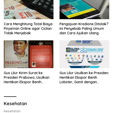
Cara Menghitung Total Biaya
Pengajuan Kredione Ditolak?
Pinjaman Online agar Cicilan
Ini Penyebab Paling Umum
Tidak Menjebak
dan Cara Ajukan Ulang
Gus Lilur Kirim Surat ke
Gus Lilur Usulkan ke Presiden:
Presiden Prabowo, Usulkan
Hentikan Ekspor Benih
Hentikan Ekspor Benih
Lobster, Ganti dengan
Lobster dan Ganti Ekspor
Ekspor Lobster 50 Gram
Lobster 50 Gram
Kesehatan
Kesehatan