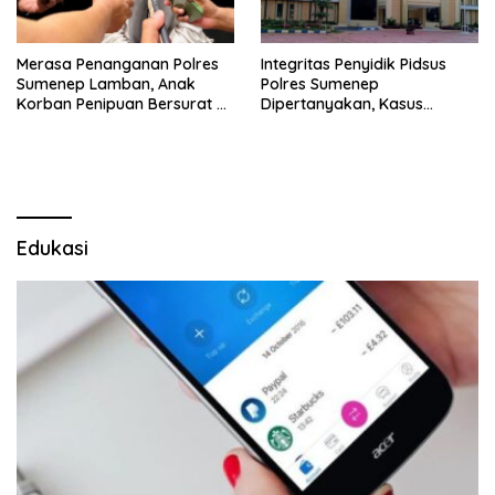
Merasa Penanganan Polres
Integritas Penyidik Pidsus
Sumenep Lamban, Anak
Polres Sumenep
Korban Penipuan Bersurat ke
Dipertanyakan, Kasus
Mabes Polri
Dugaan Penipuan Oknum
LSM Tak Kunjung Ada
Kepastian
Edukasi