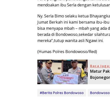
mendoakan ibu Serla dengan ketulusan
Ny. Serla Bimo selaku ketua Bhayangk
Jumat Berkah ini kami bersama ibu-ib
bisa menyapa mbah – mbah yang ada di 
berada di Bondowoso,sekedar silahtu
mereka”,tutup wanita asli Ngawi ini.
(Humas Polres Bondowoso/Red)
Baca Juga
Matur Pak
Bojonegor
#Berita Polres Bondowoso
Bondowoso