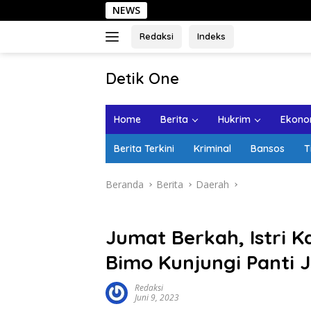
Langsung
NEWS
Sehari 
ke
konten
Redaksi
Indeks
tutup
Detik One
Tajam
Ungkap
Home
Berita
Hukrim
Ekonom
Fakta
Berita Terkini
Kriminal
Bansos
T
Beranda
Berita
Daerah
Jumat Berkah, Istri 
Bimo Kunjungi Panti
Redaksi
Juni 9, 2023