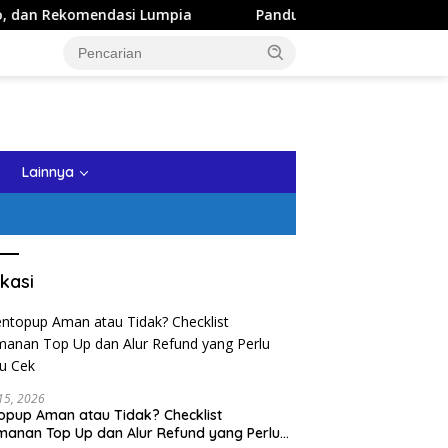
asi Lumpia
Panduan Wisata Keluarga ke Kota Batu: Itine
tutup
Lainnya
kasi
 15, 2026
opup Aman atau Tidak? Checklist
anan Top Up dan Alur Refund yang Perlu