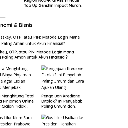
Region Nod-Krai Resmi Hadir:
Top Up Genshin Impact Murah
di VocaGame untuk Jelajah
Wilayah Baru
nomi & Bisnis
key, OTP, atau PIN: Metode Login Mana
 Paling Aman untuk Akun Finansial?
 Menghitung Total
Pengajuan Kredione
a Pinjaman Online
Ditolak? Ini Penyebab
 Cicilan Tidak
Paling Umum dan
jebak
Cara Ajukan Ulang