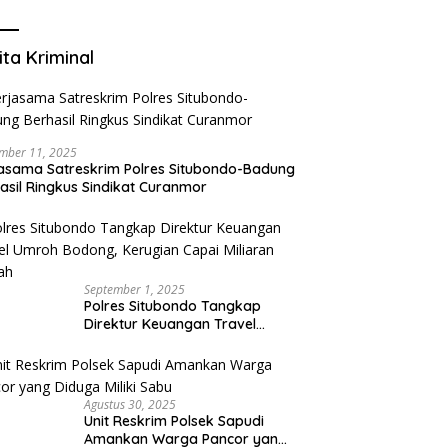
Mengurangi Risiko Merokok
ita Kriminal
mber 11, 2025
asama Satreskrim Polres Situbondo-Badung
asil Ringkus Sindikat Curanmor
September 1, 2025
Polres Situbondo Tangkap
Direktur Keuangan Travel
Umroh Bodong, Kerugian
Capai Miliaran Rupiah
Agustus 30, 2025
Unit Reskrim Polsek Sapudi
Amankan Warga Pancor yang