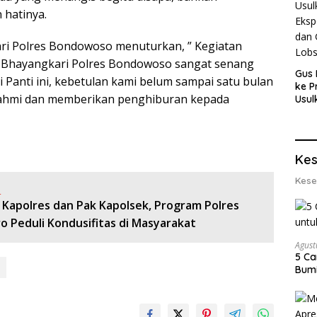
 hatinya.
ari Polres Bondowoso menuturkan, ” Kegiatan
u Bhayangkari Polres Bondowoso sangat senang
Gus 
Panti ini, kebetulan kami belum sampai satu bulan
ke P
rahmi dan memberikan penghiburan kepada
Usul
Eksp
dan 
Lobs
Kes
Kese
:
 Kapolres dan Pak Kapolsek, Program Polres
o Peduli Kondusifitas di Masyarakat
Agust
5 Ca
Bumi