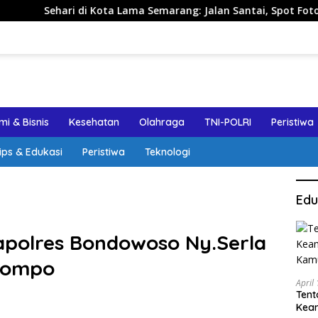
di Kota Lama Semarang: Jalan Santai, Spot Foto, dan Rekomend
i & Bisnis
Kesehatan
Olahraga
TNI-POLRI
Peristiwa
ips & Edukasi
Peristiwa
Teknologi
Edu
Kapolres Bondowoso Ny.Serla
 Jompo
April
Tent
Keam