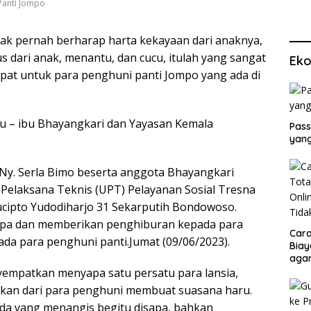
Panti Jompo
ak pernah berharap harta kekayaan dari anaknya,
s dari anak, menantu, dan cucu, itulah yang sangat
Eko
epat untuk para penghuni panti Jompo yang ada di
ibu – ibu Bhayangkari dan Yayasan Kemala
Pass
yang
y. Serla Bimo beserta anggota Bhayangkari
Pelaksana Teknis (UPT) Pelayanan Sosial Tresna
Sucipto Yudodiharjo 31 Sekarputih Bondowoso.
yapa dan memberikan penghiburan kepada para
Cara
da para penghuni panti.Jumat (09/06/2023).
Biay
agar
Men
yempatkan menyapa satu persatu para lansia,
kan dari para penghuni membuat suasana haru.
ada yang menangis begitu disapa, bahkan