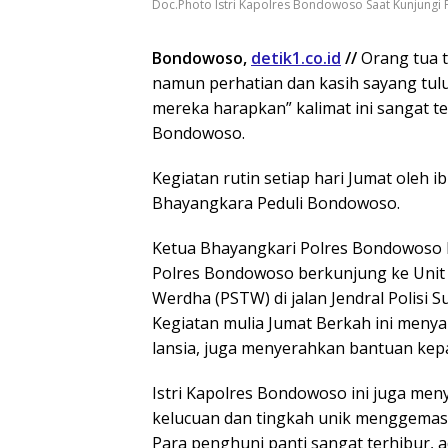
Doc.Photo Istri Kapolres Bondowoso Saat Kunjungi 
Bondowoso,
detik1.co.id
//
Orang tua t
namun perhatian dan kasih sayang tulu
mereka harapkan” kalimat ini sangat t
Bondowoso.
Kegiatan rutin setiap hari Jumat oleh 
Bhayangkara Peduli Bondowoso.
Ketua Bhayangkari Polres Bondowoso N
Polres Bondowoso berkunjung ke Unit 
Werdha (PSTW) di jalan Jendral Polisi 
Kegiatan mulia Jumat Berkah ini men
lansia, juga menyerahkan bantuan kepa
Istri Kapolres Bondowoso ini juga men
kelucuan dan tingkah unik menggemas
Para penghuni panti sangat terhibur, 