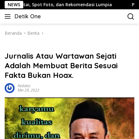
Langsung
pot Foto, dan Rekomendasi Lumpia
NEWS
Panduan Wisata Kelua
ke
Detik One
konten
Tajam
Ungkap
Fakta
Beranda
Berita
Jurnalis Atau Wartawan Sejati
Adalah Membuat Berita Sesuai
Fakta Bukan Hoax.
Redaksi
Mei 29, 2022