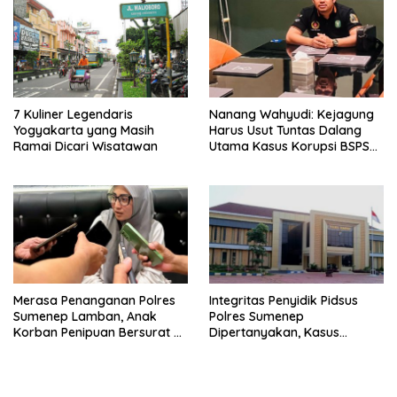
7 Kuliner Legendaris
Nanang Wahyudi: Kejagung
Yogyakarta yang Masih
Harus Usut Tuntas Dalang
Ramai Dicari Wisatawan
Utama Kasus Korupsi BSPS
Sumenep
Merasa Penanganan Polres
Integritas Penyidik Pidsus
Sumenep Lamban, Anak
Polres Sumenep
Korban Penipuan Bersurat ke
Dipertanyakan, Kasus
Mabes Polri
Dugaan Penipuan Oknum
LSM Tak Kunjung Ada
Kepastian