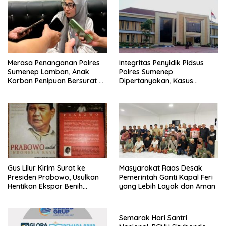
Merasa Penanganan Polres
Integritas Penyidik Pidsus
Sumenep Lamban, Anak
Polres Sumenep
Korban Penipuan Bersurat ke
Dipertanyakan, Kasus
Mabes Polri
Dugaan Penipuan Oknum
LSM Tak Kunjung Ada
Kepastian
Gus Lilur Kirim Surat ke
Masyarakat Raas Desak
Presiden Prabowo, Usulkan
Pemerintah Ganti Kapal Feri
Hentikan Ekspor Benih
yang Lebih Layak dan Aman
Lobster dan Ganti Ekspor
Lobster 50 Gram
Semarak Hari Santri