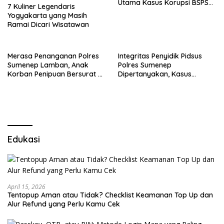
Utama Kasus Korupsi BSPS
7 Kuliner Legendaris
Sumenep
Yogyakarta yang Masih
Ramai Dicari Wisatawan
Merasa Penanganan Polres
Integritas Penyidik Pidsus
Sumenep Lamban, Anak
Polres Sumenep
Korban Penipuan Bersurat ke
Dipertanyakan, Kasus
Mabes Polri
Dugaan Penipuan Oknum
LSM Tak Kunjung Ada
Kepastian
Edukasi
April 15, 2026
Tentopup Aman atau Tidak? Checklist Keamanan Top Up dan
Alur Refund yang Perlu Kamu Cek