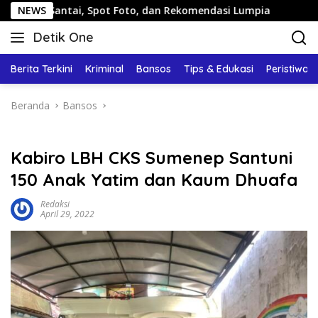
Langsung
 Santai, Spot Foto, dan Rekomendasi Lumpia
NEWS
Panduan Wi
ke
Detik One
konten
Tajam
Ungkap
Berita Terkini
Kriminal
Bansos
Tips & Edukasi
Peristiwa
Fakta
Beranda
Bansos
Kabiro LBH CKS Sumenep Santuni
150 Anak Yatim dan Kaum Dhuafa
Redaksi
April 29, 2022