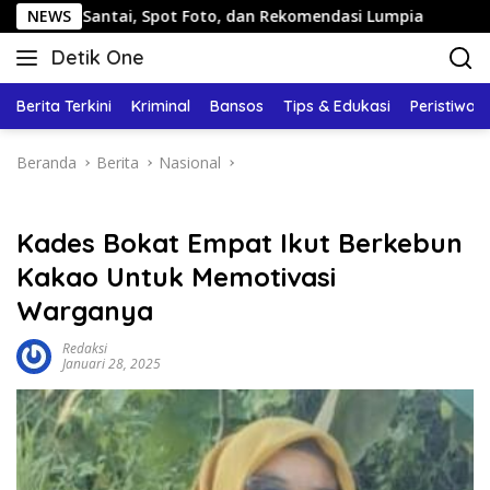
Langsung
tai, Spot Foto, dan Rekomendasi Lumpia
NEWS
Panduan Wisata
ke
Detik One
konten
Tajam
Ungkap
Berita Terkini
Kriminal
Bansos
Tips & Edukasi
Peristiwa
Fakta
Beranda
Berita
Nasional
Kades Bokat Empat Ikut Berkebun
Kakao Untuk Memotivasi
Warganya
Redaksi
Januari 28, 2025