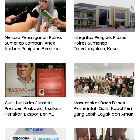
Merasa Penanganan Polres
Integritas Penyidik Pidsus
Sumenep Lamban, Anak
Polres Sumenep
Korban Penipuan Bersurat ke
Dipertanyakan, Kasus
Mabes Polri
Dugaan Penipuan Oknum
LSM Tak Kunjung Ada
Kepastian
Gus Lilur Kirim Surat ke
Masyarakat Raas Desak
Presiden Prabowo, Usulkan
Pemerintah Ganti Kapal Feri
Hentikan Ekspor Benih
yang Lebih Layak dan Aman
Lobster dan Ganti Ekspor
Lobster 50 Gram