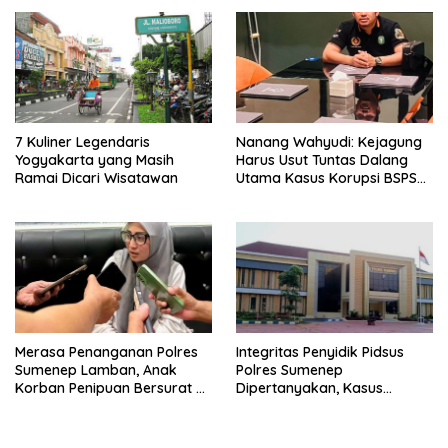
7 Kuliner Legendaris
Nanang Wahyudi: Kejagung
Yogyakarta yang Masih
Harus Usut Tuntas Dalang
Ramai Dicari Wisatawan
Utama Kasus Korupsi BSPS
Sumenep
Merasa Penanganan Polres
Integritas Penyidik Pidsus
Sumenep Lamban, Anak
Polres Sumenep
Korban Penipuan Bersurat ke
Dipertanyakan, Kasus
Mabes Polri
Dugaan Penipuan Oknum
LSM Tak Kunjung Ada
Kepastian