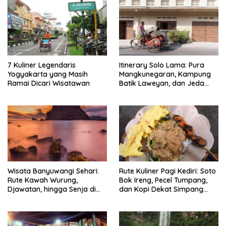
7 Kuliner Legendaris
Itinerary Solo Lama: Pura
Yogyakarta yang Masih
Mangkunegaran, Kampung
Ramai Dicari Wisatawan
Batik Laweyan, dan Jeda
Timlo-Selat Solo
Wisata Banyuwangi Sehari:
Rute Kuliner Pagi Kediri: Soto
Rute Kawah Wurung,
Bok Ireng, Pecel Tumpang,
Djawatan, hingga Senja di
dan Kopi Dekat Simpang
Pulau Merah
Lima Gumul