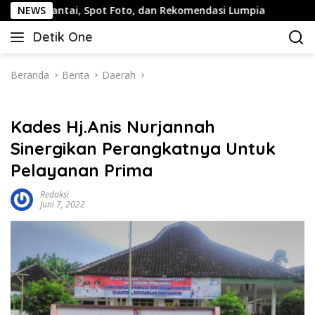
Langsung
i, Spot Foto, dan Rekomendasi Lumpia
NEWS
Panduan Wisata K
ke
Detik One
konten
Tajam
Ungkap
Fakta
Beranda
Berita
Daerah
Kades Hj.Anis Nurjannah
Sinergikan Perangkatnya Untuk
Pelayanan Prima
Redaksi
Juni 7, 2022