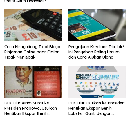
untuk Akun Finansial?
Cara Menghitung Total Biaya
Pengajuan Kredione Ditolak?
Pinjaman Online agar Cicilan
Ini Penyebab Paling Umum
Tidak Menjebak
dan Cara Ajukan Ulang
Gus Lilur Kirim Surat ke
Gus Lilur Usulkan ke Presiden:
Presiden Prabowo, Usulkan
Hentikan Ekspor Benih
Hentikan Ekspor Benih
Lobster, Ganti dengan
Lobster dan Ganti Ekspor
Ekspor Lobster 50 Gram
Lobster 50 Gram