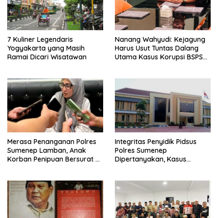
7 Kuliner Legendaris
Nanang Wahyudi: Kejagung
Yogyakarta yang Masih
Harus Usut Tuntas Dalang
Ramai Dicari Wisatawan
Utama Kasus Korupsi BSPS
Sumenep
Merasa Penanganan Polres
Integritas Penyidik Pidsus
Sumenep Lamban, Anak
Polres Sumenep
Korban Penipuan Bersurat ke
Dipertanyakan, Kasus
Mabes Polri
Dugaan Penipuan Oknum
LSM Tak Kunjung Ada
Kepastian