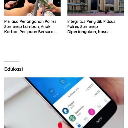
Merasa Penanganan Polres
Integritas Penyidik Pidsus
Sumenep Lamban, Anak
Polres Sumenep
Korban Penipuan Bersurat ke
Dipertanyakan, Kasus
Mabes Polri
Dugaan Penipuan Oknum
LSM Tak Kunjung Ada
Kepastian
Edukasi