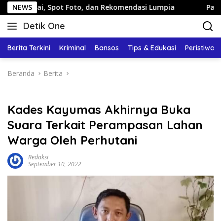
Langsung
Spot Foto, dan Rekomendasi Lumpia
NEWS
Panduan Wisata Kelu
ke
Detik One
konten
Tajam
Ungkap
Berita Terkini
Kriminal
Bansos
Tips & Edukasi
Peristiwa
Fakta
Beranda
Berita
Kades Kayumas Akhirnya Buka
Suara Terkait Perampasan Lahan
Warga Oleh Perhutani
Redaksi
September 10, 2022