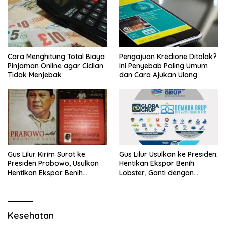
Cara Menghitung Total Biaya
Pengajuan Kredione Ditolak?
Pinjaman Online agar Cicilan
Ini Penyebab Paling Umum
Tidak Menjebak
dan Cara Ajukan Ulang
Gus Lilur Kirim Surat ke
Gus Lilur Usulkan ke Presiden:
Presiden Prabowo, Usulkan
Hentikan Ekspor Benih
Hentikan Ekspor Benih
Lobster, Ganti dengan
Lobster dan Ganti Ekspor
Ekspor Lobster 50 Gram
Lobster 50 Gram
Kesehatan